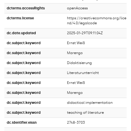
dcterms.accessRights
openAccess
dcterms.license
https://creativecommons.org/licens
nd/4.0/legalcode
dc.date.updated
2025-01-29T09:11:04Z
dc.subject.keyword
Ernst Weiß
dc.subject.keyword
Marengo
dc.subject.keyword
Didaktisierung
dc.subject.keyword
Literaturunterricht
dc.subject.keyword
Ernst Weiß
dc.subject.keyword
Marengo
dc.subject.keyword
didactical implementation
dc.subject.keyword
teaching of literature
dc.identifier.eissn
2748-3703