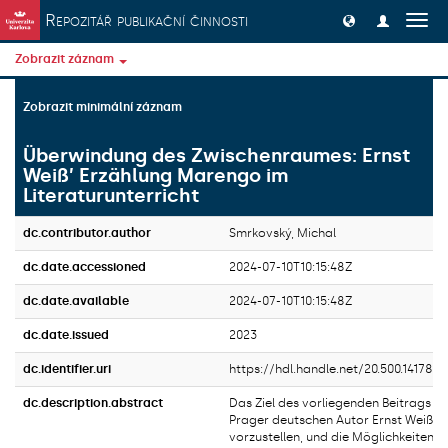
Přeskočit na obsah
Repozitář publikační činnosti
Přep
navig
Zobrazit záznam
Zobrazit minimální záznam
Überwindung des Zwischenraumes: Ernst
Weiß’ Erzählung Marengo im
Literaturunterricht
dc.contributor.author
Smrkovský, Michal
dc.date.accessioned
2024-07-10T10:15:48Z
dc.date.available
2024-07-10T10:15:48Z
dc.date.issued
2023
dc.identifier.uri
https://hdl.handle.net/20.500.14178/
dc.description.abstract
Das Ziel des vorliegenden Beitrags ist
Prager deutschen Autor Ernst Weiß ku
vorzustellen, und die Möglichkeiten f