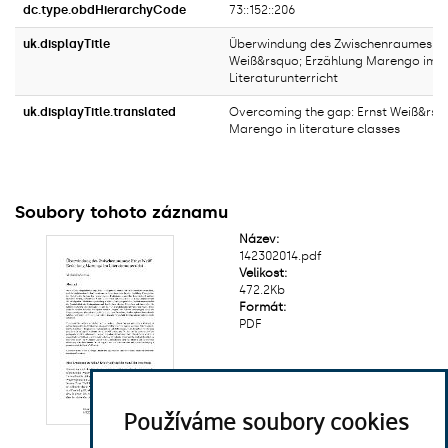
dc.type.obdHierarchyCode
73::152::206
uk.displayTitle
Überwindung des Zwischenraumes: E
Weiß&rsquo; Erzählung Marengo im
Literaturunterricht
uk.displayTitle.translated
Overcoming the gap: Ernst Weiß&rsqu
Marengo in literature classes
Soubory tohoto záznamu
Název:
142302014.pdf
Velikost:
472.2Kb
Formát:
PDF
Používáme soubory cookies