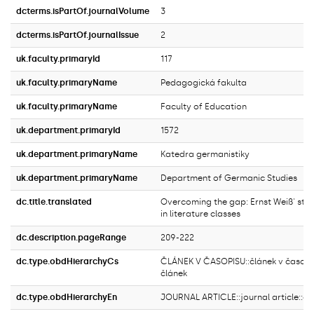
dcterms.isPartOf.journalVolume
3
dcterms.isPartOf.journalIssue
2
uk.faculty.primaryId
117
uk.faculty.primaryName
Pedagogická fakulta
uk.faculty.primaryName
Faculty of Education
uk.department.primaryId
1572
uk.department.primaryName
Katedra germanistiky
uk.department.primaryName
Department of Germanic Studies
dc.title.translated
Overcoming the gap: Ernst Weiß' st
in literature classes
dc.description.pageRange
209-222
dc.type.obdHierarchyCs
ČLÁNEK V ČASOPISU::článek v časopi
článek
dc.type.obdHierarchyEn
JOURNAL ARTICLE::journal article::ori