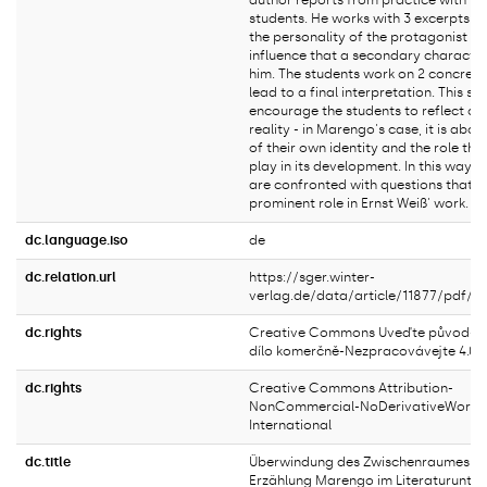
author reports from practice with 12
students. He works with 3 excerpts, f
the personality of the protagonist a
influence that a secondary character
him. The students work on 2 concreti
lead to a final interpretation. This sh
encourage the students to reflect on
reality - in Marengo's case, it is abo
of their own identity and the role tha
play in its development. In this way, 
are confronted with questions that p
prominent role in Ernst Weiß' work.
dc.language.iso
de
dc.relation.url
https://sger.winter-
verlag.de/data/article/11877/pdf/1
dc.rights
Creative Commons Uveďte původ-Ne
dílo komerčně-Nezpracovávejte 4.0 I
dc.rights
Creative Commons Attribution-
NonCommercial-NoDerivativeWorks 
International
dc.title
Überwindung des Zwischenraumes: Er
Erzählung Marengo im Literaturunter