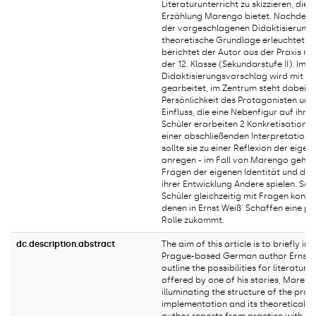
Literaturunterricht zu skizzieren, die 
Erzählung Marengo bietet. Nachdem d
der vorgeschlagenen Didaktisierung 
theoretische Grundlage erleuchtet w
berichtet der Autor aus der Praxis mi
der 12. Klasse (Sekundarstufe II). Im 
Didaktisierungsvorschlag wird mit 3
gearbeitet, im Zentrum steht dabei d
Persönlichkeit des Protagonisten und
Einfluss, die eine Nebenfigur auf ihn 
Schüler erarbeiten 2 Konkretisationen
einer abschließenden Interpretation f
sollte sie zu einer Reflexion der eigen
anregen - im Fall von Marengo geht 
Fragen der eigenen Identität und der R
ihrer Entwicklung Andere spielen. So 
Schüler gleichzeitig mit Fragen konfro
denen in Ernst Weiß' Schaffen eine p
Rolle zukommt.
dc.description.abstract
The aim of this article is to briefly in
Prague-based German author Ernst 
outline the possibilities for literature
offered by one of his stories, Mareng
illuminating the structure of the pro
implementation and its theoretical ba