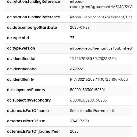
dc.relation.fundingReference
info:eu-
repo/grantAgreement/MSM//SVV26
dc.relation.fundingReference
info:eu-repo/grantAgreement/UK
dc.date.embargoStartDate
2025-01-29
dc.type.obd
73
dc.type.version
info:eu-repo/semantics/publishedVe
dc.identifier.doi
10.33675/SGER/2023/2/14
dc.identifier.obd
642226
dc.identifier.riv
RIV/00216208:11410/23:10474563
dc.subject.rivPrimary
50000::50300::50301
dc.subject.rivSecondary
60000::60200::60205
dcterms.isPartOf.name
Schnittstelle Germanistik
dcterms.isPartOf.issn
2748-369X
dcterms.isPartOf.journalYear
2023