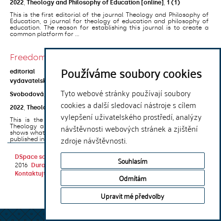
2022
,
Theology and Philosophy of Education [online]
,
1
(1)
This is the first editorial of the journal Theology and Philosophy of
Education, a journal for theology of education and philosophy of
education. The reason for establishing this journal is to create a
common platform for ...
Freedom as an Aim of Education
Používáme soubory cookies
embargo
editorial
vydavatelská verze
Tyto webové stránky používají soubory
Svobodová, Zuzana
cookies a další sledovací nástroje s cílem
2022
,
Theology and Philosophy of Education [online]
,
1
(2)
vylepšení uživatelského prostředí, analýzy
This is the second editorial of the first volume of the journal
návštěvnosti webových stránek a zjištění
Theology and Philosophy of Education. The title of this editorial
shows what could be seen as a common topic for all of the articles
zdroje návštěvnosti.
published in this second ...
DSpace software
copyright © 2002-
Theme by
Souhlasím
2016
DuraSpace
Kontaktujte nás
|
Vyjádření názoru
Odmítám
Upravit mé předvolby