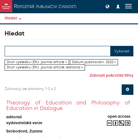
Přeskočit na obsah
Repozitář publikační činnosti
Přep
navig
Hledat
Hledat
Vykonat
Druh výsledku (EN): journal article ×
Datum publikování: 2022 ×
Druh výsledku (EN): journal article::editorial ×
Zobrazit pokročilé filtry
Zobrazují se záznamy 1-2 z 2
Theology of Education and Philosophy of
Education in Dialogue
open access
editorial
vydavatelská verze
Svobodová, Zuzana