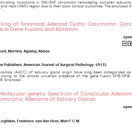
ctivating mutations in SWI/SNF chromatin remodeling complex subunits
 and neck (H&N) region due to their poor clinical outcomes. The sinonasal tr
...
filing of Sinonasal Adenoid Cystic Carcinoma: Cano
cal Gene Fusions and Mutation
open
ová, Martina
;
Agaimy, Abbas
;
en Publishers
,
American Journal of Surgical Pathology
,
49
(3)
inomas (AdCC) of salivary gland origin have long been categorized as 
owing to the almost universal presence of the gene fusion MYB::NFIB, 
 Sinonasal ...
 Molecular-genetic Spectrum of Canalicular Adenoma
eomorphic Adenoma of Salivary Glands
open
Loghides, Frederica
;
van den Hout, Mari F C M
;