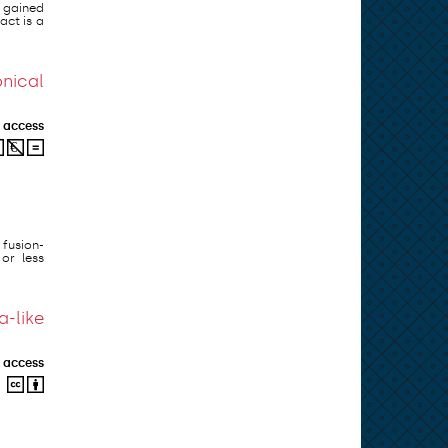
 gained
act is a
nical
 access
fusion-
or less
-like
 access