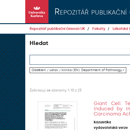
Přeskočit na obsah
Repozitář publikační 
Repozitář publikační činnosti UK
Fakulty
Lékařská f
Hledat
Oddělení / ústav / klinika (EN): Department of Pathology ×
Zobrazují se záznamy 1-10 z 25
Giant Cell T
Induced by Im
Carcinoma Achi
kazuistika
vydavatelská verze