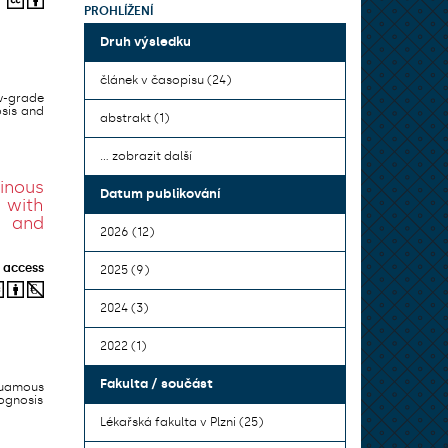
PROHLÍŽENÍ
Druh výsledku
článek v časopisu (24)
w-grade
sis and
abstrakt (1)
... zobrazit další
inous
Datum publikování
 with
l and
2026 (12)
 access
2025 (9)
2024 (3)
2022 (1)
Fakulta / součást
quamous
ognosis
Lékařská fakulta v Plzni (25)