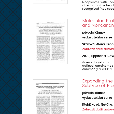
Neoplasms with ina
attention in the head
recognized "hot-spot" 
Molecular Pro
and Noncanoni
původní článek
vydavatelská verze
Skálová, Alena
;
Brad
Zobrazit další autory
2025
,
Lippincott-Rav
Adenoid cystic carc
defined carcinomas 
commonly MYBL1::NFIB.
Expanding the
Subtype of Pl
původní článek
vydavatelská verze
Klubíčková, Natálie
;
Zobrazit další autory