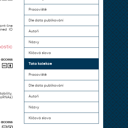
Pracoviště
Dle data publikování
nt-line
ined IO
Autoři
Názvy
ostic
Klíčová slova
 access
Tato kolekce
Pracoviště
Dle data publikování
ability,
Autoři
snoRNAs)
Názvy
Klíčová slova
 access