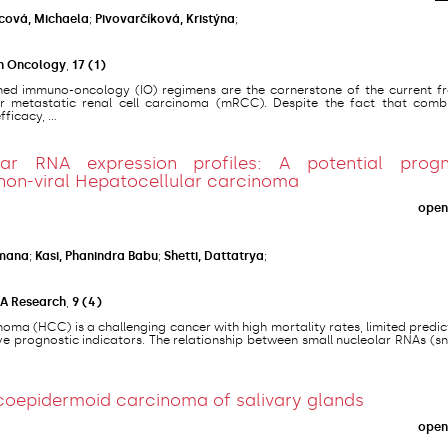
cová, Michaela
;
Pivovarčíková, Kristýna
;
in Oncology
,
17
(1)
ned immuno-oncology (IO) regimens are the cornerstone of the current fro
r metastatic renal cell carcinoma (mRCC). Despite the fact that comb
icacy, ...
lar RNA expression profiles: A potential progn
non-viral Hepatocellular carcinoma
open
amana
;
Kasi, Phanindra Babu
;
Shetti, Dattatrya
;
A Research
,
9
(4)
oma (HCC) is a challenging cancer with high mortality rates, limited predict
ive prognostic indicators. The relationship between small nucleolar RNAs (
coepidermoid carcinoma of salivary glands
open