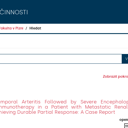
činnosti
akulta v Plzni
Hledat
V
Zobrazit pokroč
emporal Arteritis Followed by Severe Encephalo
munotherapy in a Patient with Metastatic Renal
eving Durable Partial Response: A Case Report
open