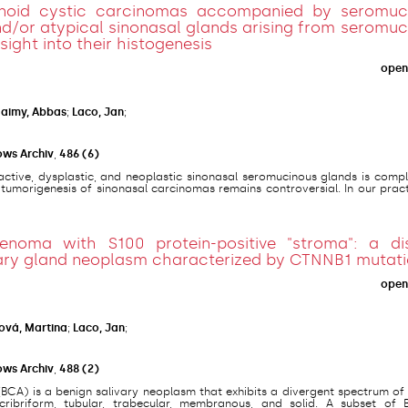
enoid cystic carcinomas accompanied by seromuc
/or atypical sinonasal glands arising from seromuc
ight into their histogenesis
open
aimy, Abbas
;
Laco, Jan
;
ows Archiv
,
486
(6)
ctive, dysplastic, and neoplastic sinonasal seromucinous glands is compl
o tumorigenesis of sinonasal carcinomas remains controversial. In our prac
enoma with S100 protein-positive "stroma": a dis
ivary gland neoplasm characterized by CTNNB1 mutat
open
ová, Martina
;
Laco, Jan
;
ows Archiv
,
488
(2)
BCA) is a benign salivary neoplasm that exhibits a divergent spectrum of
 cribriform, tubular, trabecular, membranous, and solid. A subset of 