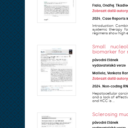
Fiala, Ondřej
;
Tkadle
Zobrazit další autory
2024
,
Case Reports 
Introduction: Combi
systemic therapy fo
regimens show high eff
Small nucleo
biomarker for 
původní článek
vydavatelská verze
Mallela, Venkata R
Zobrazit další autory
2024
,
Non-coding RN
Hepatocellular carcin
and a lack of effect
and HCC is ...
Sclerosing mu
původní článek
vydavatelská verze