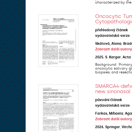
characterized by the .
Oncocytic Tumo
Cytopathologic
přehledový článek
vydavatelská verze
Skálová, Alena
;
Brad
Zobrazit další autory
2025
,
S. Karger
,
Acta
Background: Primary
oncocytic salivary g
biopsies, and resection
SMARCA4-defic
new sinonasal 
původní článek
vydavatelská verze
Farkas, Mihaela
;
Aga
Zobrazit další autory
2026
,
Springer
,
Virch