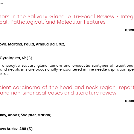
..
rs in the Salivary Gland: A Tri-Focal Review - Inte
al, Pathological, and Molecular Features
open
ová, Martina
;
Paula, Arnaud Da Cruz
;
 Cytologica
,
69
(5)
 oncocytic salivary gland tumors and oncocytic subtypes of traditional
land neoplasms are occasionally encountered in fine needle aspiration sp
s. ...
ient carcinoma of the head and neck region: report
and non-sinonasal cases and literature review
open
imy, Abbas
;
Švajdler, Marián
;
ows Archiv
,
488
(5)