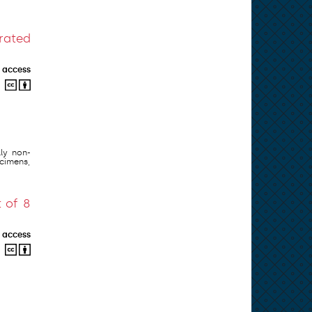
grated
 access
ly non-
ecimens,
 of 8
 access