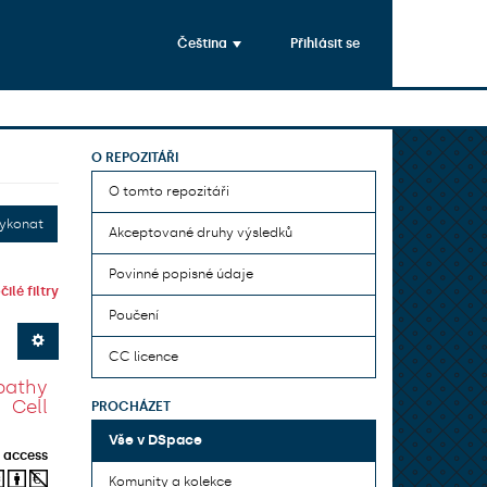
Čeština
Přihlásit se
O REPOZITÁŘI
O tomto repozitáři
ykonat
Akceptované druhy výsledků
Povinné popisné údaje
ilé filtry
Poučení
CC licence
pathy
 Cell
PROCHÁZET
Vše v DSpace
 access
Komunity a kolekce