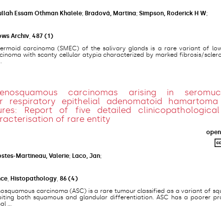
llah Essam Othman Khalele
;
Bradová, Martina
;
Simpson, Roderick H W
;
ows Archiv
,
487
(1)
ermoid carcinoma (SMEC) of the salivary glands is a rare variant of lo
noma with scanty cellular atypia characterized by marked fibrosis/sclero
.
denosquamous carcinomas arising in seromuc
 respiratory epithelial adenomatoid hamartoma
ures: Report of five detailed clinicopathologica
acterisation of rare entity
open
stes-Martineau, Valerie
;
Laco, Jan
;
nce
,
Histopathology
,
86
(4)
nosquamous carcinoma (ASC) is a rare tumour classified as a variant of s
ibiting both squamous and glandular differentiation. ASC has a poorer pr
 ...