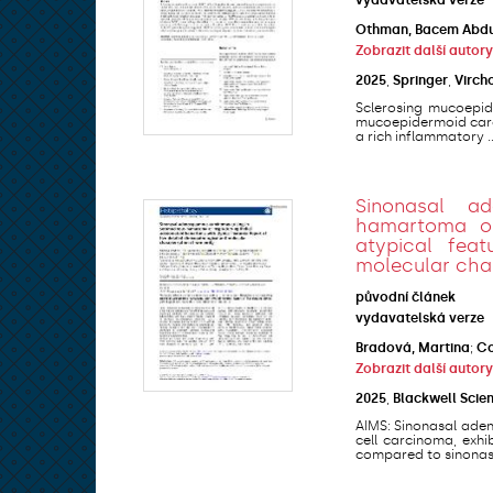
Othman, Bacem Abdu
Zobrazit další autory
2025
,
Springer
,
Virch
Sclerosing mucoepid
mucoepidermoid carci
a rich inflammatory ..
Sinonasal a
hamartoma or
atypical feat
molecular char
původní článek
vydavatelská verze
Bradová, Martina
;
Co
Zobrazit další autory
2025
,
Blackwell Scie
AIMS: Sinonasal ade
cell carcinoma, exh
compared to sinonasal