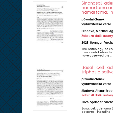
Sinonasal ad
hamartoma and
hamartoma: ins
původní článek
vydavatelská verze
Bradová, Martina
;
Ag
Zobrazit další autory
2025
,
Springer
,
Virch
The pathology of rea
their contribution t
have observed the ...
Basal cell ad
triphasic sal
původní článek
vydavatelská verze
Skálová, Alena
;
Brad
Zobrazit další autory
2026
,
Springer
,
Virch
Basal cell adenoma (
patterns, including