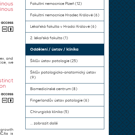
inous
Fakultní nemocnice Plzeň (12)
inous
Fakultní nemocnice Hradec Králové (6)
 access
Lékařská fakulta v Hradci Králové (6)
2. lékařská fakulta (1)
Oddělení / ústav / klinika
ex, and
Šiklův ústav patologie (25)
tice, we
Šiklův patologicko-anatomický ústav
(9)
tinct
ion
Biomedicínské centrum (8)
 access
Fingerlandův ústav patologie (6)
Chirurgická klinika (5)
... zobrazit další
 growth
BCAs is