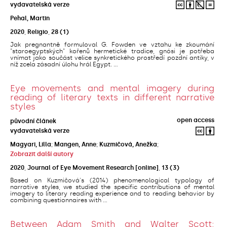
vydavatelská verze
Pehal, Martin
2020
,
Religio
,
28
(1)
Jak pregnantně formuloval G. Fowden ve vztahu ke zkoumání
"staroegyptských" kořenů hermetické tradice, gnósi je potřeba
vnímat jako součást velice synkretického prostředí pozdní antiky, v
níž zcela zásadní úlohu hrál Egypt. ...
Eye movements and mental imagery during
reading of literary texts in different narrative
styles
open access
původní článek
vydavatelská verze
Magyari, Lilla
;
Mangen, Anne
;
Kuzmičová, Anežka
;
Zobrazit další autory
2020
,
Journal of Eye Movement Research [online]
,
13
(3)
Based on Kuzmičová's (2014) phenomenological typology of
narrative styles, we studied the specific contributions of mental
imagery to literary reading experience and to reading behavior by
combining questionnaires with ...
Between Adam Smith and Walter Scott: