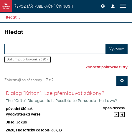
Přeskočit na obsah
Repozitář publikační činnosti
Přep
navig
Hledat
Hledat
Vykonat
Datum publikování: 2020 ×
Zobrazit pokročilé filtry
Zobrazují se záznamy 1-7 z 7
Dialog "Kritón". Lze přemlouvat zákony?
The "Crito" Dialogue: Is It Possible to Persuade the Laws?
open access
původní článek
vydavatelská verze
Jirsa, Jakub
2020
,
Filosofický časopis
,
68
(3)