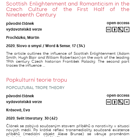
Scottish Enlightenment and Romanticism in the
Czech Culture of the First Half of the
Nineteenth Century
open access
původní článek
vydavatelská verze
Procházka, Martin
2020
,
Slovo a smysl / Word & Sense
,
17
(34)
The article outlines the influence of Scottish Enlightenment (Adam
Smith, Hugh Blair and William Robertson) on the work of the leading
19th century Czech historian František Palacký. The second part
traces the influence ...
Popkulturní teorie tropu
POPCULTURAL TROPE THEORY
open access
původní článek
vydavatelská verze
Krásová, Eva
2020
,
Svět literatury
,
30
(62)
Článek se zabývá současným stavem příběhů a narativity v situaci
nových médií. Po krátké reflexi transmediality současné existence
příběhů (mediální objekt Alexe Brunse) se věnuje proměnám