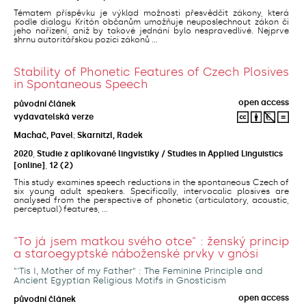
Tématem příspěvku je výklad možnosti přesvědčit zákony, která
podle dialogu Kritón občanům umožňuje neuposlechnout zákon či
jeho nařízení, aniž by takové jednání bylo nespravedlivé. Nejprve
shrnu autoritářskou pozici zákonů ...
Stability of Phonetic Features of Czech Plosives
in Spontaneous Speech
open access
původní článek
vydavatelská verze
Machač, Pavel
;
Skarnitzl, Radek
2020
,
Studie z aplikované lingvistiky / Studies in Applied Linguistics
[online]
,
12
(2)
This study examines speech reductions in the spontaneous Czech of
six young adult speakers. Specifically, intervocalic plosives are
analysed from the perspective of phonetic (articulatory, acoustic,
perceptual) features, ...
"To já jsem matkou svého otce" : ženský princip
a staroegyptské náboženské prvky v gnósi
"'Tis I, Mother of my Father" : The Feminine Principle and
Ancient Egyptian Religious Motifs in Gnosticism
open access
původní článek