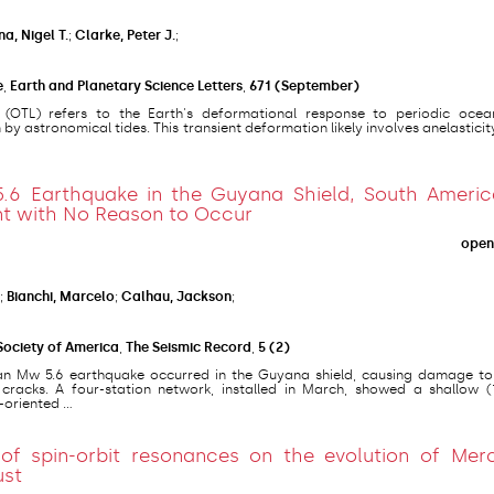
a, Nigel T.
;
Clarke, Peter J.
;
e
,
Earth and Planetary Science Letters
,
671
(September)
 (OTL) refers to the Earth's deformational response to periodic oce
n by astronomical tides. This transient deformation likely involves anelasticit
.6 Earthquake in the Guyana Shield, South Americ
nt with No Reason to Occur
open
;
Bianchi, Marcelo
;
Calhau, Jackson
;
Society of America
,
The Seismic Record
,
5
(2)
 an Mw 5.6 earthquake occurred in the Guyana shield, causing damage t
racks. A four-station network, installed in March, showed a shallow (
riented ...
 of spin-orbit resonances on the evolution of Merc
ust