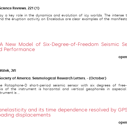
Science Reviews
,
221
(1)
lay a key role in the dynamics and evolution of icy worlds. The intense 
nd the eruption activity on Enceladus are clear examples of the manifest
A New Model of Six-Degree-of-Freedom Seismic Se
nd Performance
open
Málek, Jiří
Society of America
,
Seismological Research Letters
,
-
(October)
 Rotaphone-D short-period seismic sensor with six degrees of free
is of the instrument is horizontal and vertical geophones in aspecial
rument is ...
nelasticity and its time dependence resolved by GPS
oading displacements
open