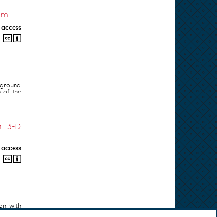
am
 access
erground
 of the
m 3-D
 access
on with
the thin