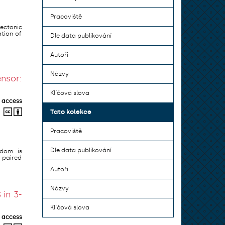
Pracoviště
tectonic
ation of
Dle data publikování
Autoři
Názvy
nsor:
Klíčová slova
 access
Tato kolekce
Pracoviště
Dle data publikování
-dom is
 paired
Autoři
Názvy
 in 3-
Klíčová slova
 access