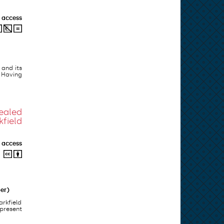
 access
 and its
. Having
ealed
field
 access
er)
arkfield
present