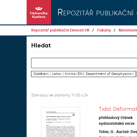
Přeskočit na obsah
Repozitář publikační 
Repozitář publikační činnosti UK
Fakulty
Matematic
Hledat
Oddělení / ústav / klinika (EN): Department of Geophysics ×
Zobrazují se záznamy 11-20 z 24
Tidal Deformat
přehledový článek
vydavatelská verze
Tobie, G.
;
Auclair-Des