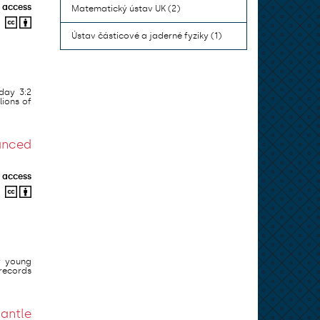
 access
Matematický ústav UK (2)
Ústav částicové a jaderné fyziky (1)
day 3:2
lions of
anced
 access
y young
 records
antle