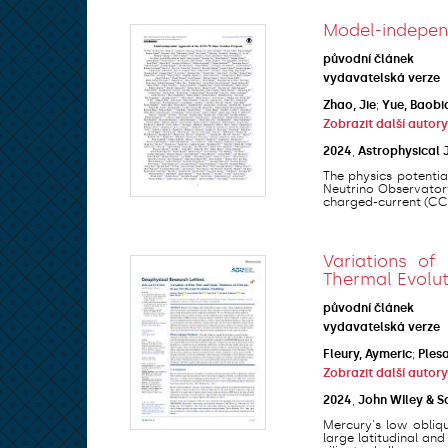
Model-indepe
původní článek
vydavatelská verze
Zhao, Jie
;
Yue, Baobi
Zobrazit další autory
2024
,
Astrophysical 
The physics potentia
Neutrino Observator
charged-current (CC),
Variations of
Thermal Evolu
původní článek
vydavatelská verze
Fleury, Aymeric
;
Ples
Zobrazit další autory
2024
,
John WIley & So
Mercury's low obliqu
large latitudinal an