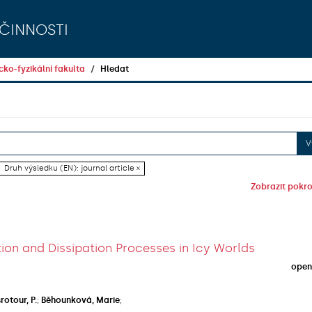
činnosti
ko-fyzikální fakulta
Hledat
V
Druh výsledku (EN): journal article ×
Zobrazit pokroč
ion and Dissipation Processes in Icy Worlds
open
rotour, P.
;
Běhounková, Marie
;