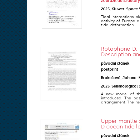
Zobrazit další autory
2025
,
Kluwer
,
Space 
Tidal interactions p
activity of Europa a
tidal deformation ...
Rotaphone-D, 
Description a
původní článek
postprint
Brokešová, Johana
;
2025
,
Seismological 
A new model of the
introduced. The bas
arrangement. The inst
Upper mantle a
D ocean tide l
původní článek