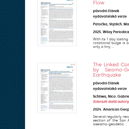
Flow
původní článek
vydavatelská verze
Patočka, Vojtěch
;
Mai
2025
,
Wiley Periodical
With its 1 day lastin
rotational bulge is 
only a tiny ...
The Linked Co
by Seismo‐G
Earthquake
původní článek
vydavatelská verze
Schliwa, Nico
;
Gabrie
Zobrazit další autory
2024
,
American Geop
Several regularly re
section of the San 
aseismo-geodetic ...