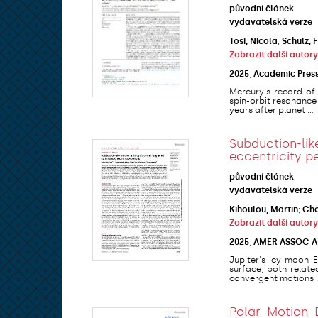
původní článek
vydavatelská verze
Tosi, Nicola
;
Schulz, 
Zobrazit další autory
2025
,
Academic Pres
Mercury's record of
spin-orbit resonance 
years after planet ...
Subduction-li
eccentricity p
původní článek
vydavatelská verze
Kihoulou, Martin
;
Cho
Zobrazit další autory
2025
,
AMER ASSOC 
Jupiter's icy moon 
surface, both relate
convergent motions ..
Polar Motion 