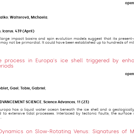
open
Falko
;
Walterová, Michaela
;
s
,
Icarus
,
439
(April)
 large impact basins and spin evolution models suggest that its present-
may not be primordial. It could have been established up to hundreds of mil
ke process in Europa's ice shell triggered by enh
eriods
open
blet, Gael
;
Tobie, Gabriel
;
ADVANCEMENT SCIENCE
,
Science Advances
,
11
(23)
Europa has a liquid water ocean beneath the ice shell and a geologicall
d to extensive tidal processes. Interlaced by tectonic faults, the surface
.
Dynamics on Slow-Rotating Venus: Signatures of M