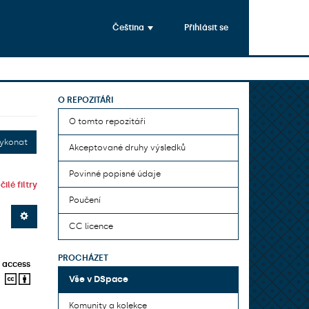
Čeština
Přihlásit se
O REPOZITÁŘI
O tomto repozitáři
ykonat
Akceptované druhy výsledků
Povinné popisné údaje
ilé filtry
Poučení
CC licence
PROCHÁZET
 access
Vše v DSpace
Komunity a kolekce