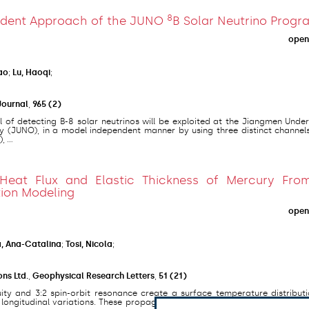
8
ndent Approach of the JUNO
B Solar Neutrino Progr
open
ao
;
Lu, Haoqi
;
Journal
,
965
(2)
l of detecting B-8 solar neutrinos will be exploited at the Jiangmen Und
y (JUNO), in a model independent manner by using three distinct channels
 ...
 Heat Flux and Elastic Thickness of Mercury Fro
tion Modeling
open
a, Ana-Catalina
;
Tosi, Nicola
;
ns Ltd.
,
Geophysical Research Letters
,
51
(21)
ity and 3:2 spin-orbit resonance create a surface temperature distributi
d longitudinal variations. These propagate via thermal conduction through 