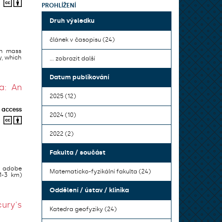
PROHLÍŽENÍ
Druh výsledku
článek v časopisu (24)
an mass
y, which
... zobrazit další
Datum publikování
a: An
2025 (12)
 access
2024 (10)
2022 (2)
Fakulta / součást
o adobe
Matematicko-fyzikální fakulta (24)
1-3 km)
Oddělení / ústav / klinika
ury's
Katedra geofyziky (24)