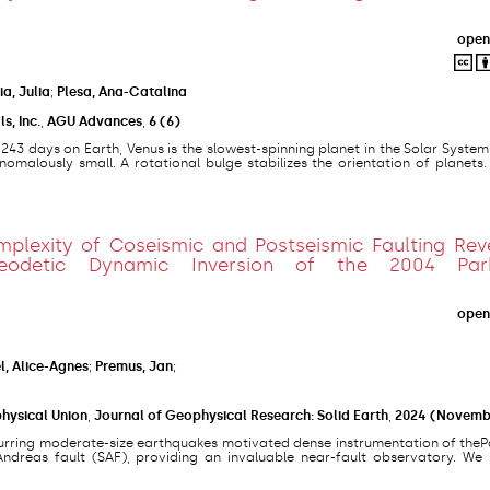
open
a, Julia
;
Plesa, Ana-Catalina
s, Inc.
,
AGU Advances
,
6
(6)
g 243 days on Earth, Venus is the slowest-spinning planet in the Solar System
anomalously small. A rotational bulge stabilizes the orientation of planets
mplexity of Coseismic and Postseismic Faulting Rev
eodetic Dynamic Inversion of the 2004 Park
open
l, Alice-Agnes
;
Premus, Jan
;
hysical Union
,
Journal of Geophysical Research: Solid Earth
,
2024
(Novemb
curring moderate-size earthquakes motivated dense instrumentation of theP
Andreas fault (SAF), providing an invaluable near-fault observatory. We 