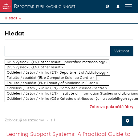
Přeskočit na obsah
Repozitář publikační činnosti
Přep
navig
Hledat
Hledat
Vykonat
Druh výsledku (EN): other result::uncertified methodology ×
Druh výsledku (EN): other result ×
Oddělení / ústav / klinika (EN): Department of Addictology ×
Fakulta / součást (EN): Computer Science Centre ×
Fakulta / součást (EN): Faculty of Medicine in Pilsen ×
Oddělení / ústav / klinika (EN): Computer Science Centre ×
Oddělení / ústav / klinika (EN): Institute of Information Studies and Librarians
Oddělení / ústav / klinika (CS): Katedra distribuovaných a spolehlivých systé
Zobrazit pokročilé filtry
Zobrazují se záznamy 1-1 z 1
Learning Support Systems: A Practical Guide to