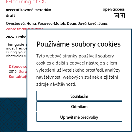
E-learning at CU
open access
necertifikovaná metodika
draft
Ovesleová, Hana
;
Posavec-Malok, Dean
;
Javůrková, Jana
;
Zobrazit další autory
2024
,
Praha
,
Univerzita Karlova, Nakladatelství Karolinum
Používáme soubory cookies
This guide introduces the e-learning support tools that are used
most frequently at Charles University and that you may encounter
during your studies. It will also help you to avoid the most common
Tyto webové stránky používají soubory
obstacles associated ...
cookies a další sledovací nástroje s cílem
DSpace software
copyright © 2002-
Theme by
vylepšení uživatelského prostředí, analýzy
2016
DuraSpace
návštěvnosti webových stránek a zjištění
Kontaktujte nás
|
Vyjádření názoru
zdroje návštěvnosti.
Souhlasím
Odmítám
Upravit mé předvolby