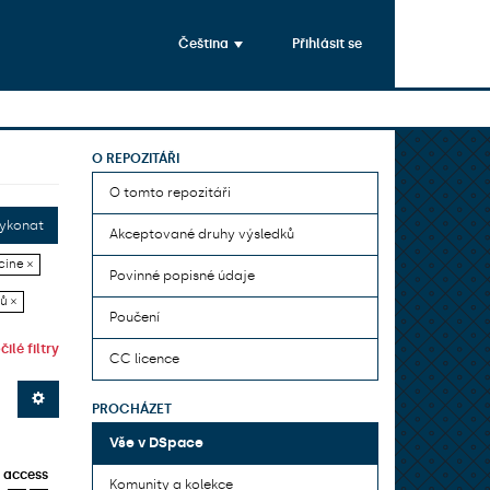
Čeština
Přihlásit se
O REPOZITÁŘI
O tomto repozitáři
ykonat
Akceptované druhy výsledků
cine ×
Povinné popisné údaje
ů ×
Poučení
ilé filtry
CC licence
PROCHÁZET
Vše v DSpace
 access
Komunity a kolekce