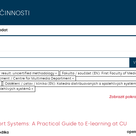
činnosti
edat
V
 result::uncertified methodology ×
Fakulta / součást (EN): First Faculty of Medi
artment / Centre for Multimedia Department ×
Oddělení / ústav / klinika (EN): Katedra distribuovaných a spolehlivých systém
olehlivých systémů ×
Zobrazit pokroč
rt Systems: A Practical Guide to E-learning at CU
open
odika