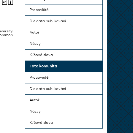
Pracoviště
Dle data publikování
iversity
Autoři
 common
Názvy
Klíčová slova
Tato komunita
Pracoviště
Dle data publikování
Autoři
Názvy
Klíčová slova