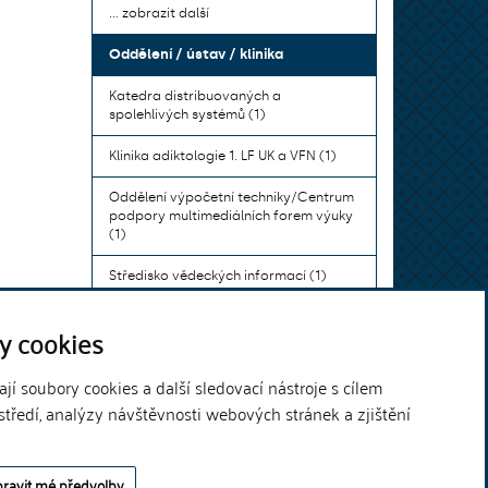
... zobrazit další
Oddělení / ústav / klinika
Katedra distribuovaných a
spolehlivých systémů (1)
Klinika adiktologie 1. LF UK a VFN (1)
Oddělení výpočetní techniky/Centrum
podpory multimediálních forem výuky
(1)
Středisko vědeckých informací (1)
Ústav bohemistiky pro cizince a
y cookies
komunikace neslyšících (1)
... zobrazit další
í soubory cookies a další sledovací nástroje s cílem
středí, analýzy návštěvnosti webových stránek a zjištění
Theme by
ravit mé předvolby