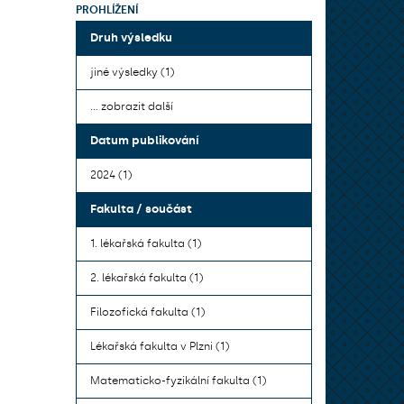
PROHLÍŽENÍ
Druh výsledku
jiné výsledky (1)
... zobrazit další
Datum publikování
2024 (1)
Fakulta / součást
1. lékařská fakulta (1)
2. lékařská fakulta (1)
Filozofická fakulta (1)
Lékařská fakulta v Plzni (1)
Matematicko-fyzikální fakulta (1)