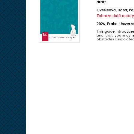
draft
Ovesleová, Hana
;
Po
Zobrazit další autory
2024
,
Praha
,
Univerzi
This guide introduce
and that you may en
obstacles associated 