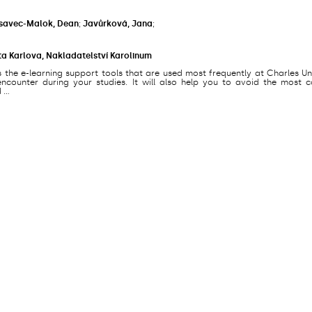
savec-Malok, Dean
;
Javůrková, Jana
;
ta Karlova, Nakladatelství Karolinum
s the e-learning support tools that are used most frequently at Charles Un
counter during your studies. It will also help you to avoid the most
...