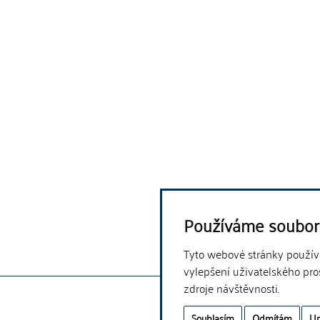
Používáme soubor
Tyto webové stránky používaj
vylepšení uživatelského pro
zdroje návštěvnosti.
Souhlasím
Odmítám
Up