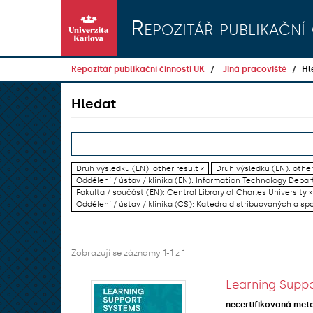
Přeskočit na obsah
Repozitář publikační 
Repozitář publikační činnosti UK
Jiná pracoviště
Hl
Hledat
Druh výsledku (EN): other result ×
Druh výsledku (EN): other
Oddělení / ústav / klinika (EN): Information Technology Dep
Fakulta / součást (EN): Central Library of Charles University ×
Oddělení / ústav / klinika (CS): Katedra distribuovaných a sp
Zobrazují se záznamy 1-1 z 1
Learning Suppo
necertifikovaná met