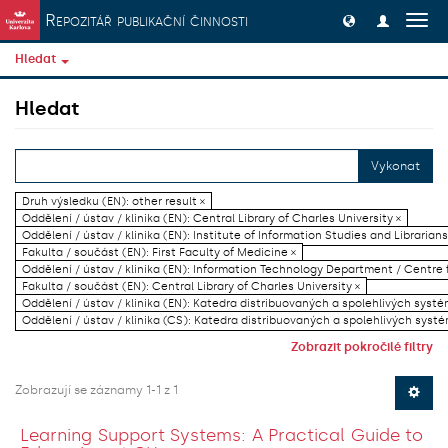
Přeskočit na obsah
Repozitář publikační činnosti
Přep
navig
Hledat
Hledat
Vykonat
Druh výsledku (EN): other result ×
Oddělení / ústav / klinika (EN): Central Library of Charles University ×
Oddělení / ústav / klinika (EN): Institute of Information Studies and Librarians
Fakulta / součást (EN): First Faculty of Medicine ×
Oddělení / ústav / klinika (EN): Information Technology Department / Centre
Fakulta / součást (EN): Central Library of Charles University ×
Oddělení / ústav / klinika (EN): Katedra distribuovaných a spolehlivých systé
Oddělení / ústav / klinika (CS): Katedra distribuovaných a spolehlivých systé
Zobrazit pokročilé filtry
Zobrazují se záznamy 1-1 z 1
Learning Support Systems: A Practical Guide to