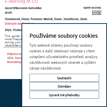
E-learning at CU
open access
necertifikovaná metodika
draft
Ovesleová, Hana
;
Posavec-Malok, Dean
;
Javůrková, Jana
;
Zobrazit další autory
2024
,
Praha
,
Univerzita Karlova, Nakladatelství Karolinum
Používáme soubory cookies
This guide introduces the e-learning support tools that are used
most frequently at Charles University and that you may encounter
during your studies. It will also help you to avoid the most common
Tyto webové stránky používají soubory
obstacles associated ...
cookies a další sledovací nástroje s cílem
DSpace software
copyright © 2002-
Theme by
vylepšení uživatelského prostředí, analýzy
2016
DuraSpace
návštěvnosti webových stránek a zjištění
Kontaktujte nás
|
Vyjádření názoru
zdroje návštěvnosti.
Souhlasím
Odmítám
Upravit mé předvolby