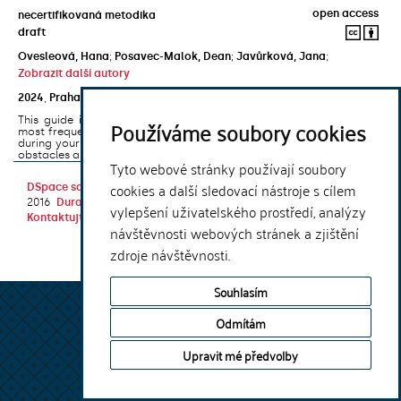
open access
necertifikovaná metodika
draft
Ovesleová, Hana
;
Posavec-Malok, Dean
;
Javůrková, Jana
;
Zobrazit další autory
2024
,
Praha
,
Univerzita Karlova, Nakladatelství Karolinum
This guide introduces the e-learning support tools that are used
Používáme soubory cookies
most frequently at Charles University and that you may encounter
during your studies. It will also help you to avoid the most common
obstacles associated ...
Tyto webové stránky používají soubory
cookies a další sledovací nástroje s cílem
DSpace software
copyright © 2002-
Theme by
2016
DuraSpace
vylepšení uživatelského prostředí, analýzy
Kontaktujte nás
|
Vyjádření názoru
návštěvnosti webových stránek a zjištění
zdroje návštěvnosti.
Souhlasím
Odmítám
Upravit mé předvolby