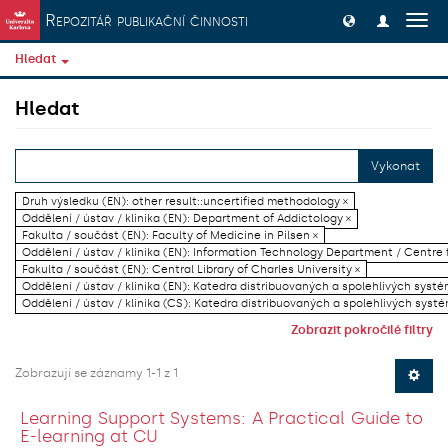
Přeskočit na obsah
Repozitář publikační činnosti
Přep
navig
Hledat
Hledat
Vykonat
Druh výsledku (EN): other result::uncertified methodology ×
Oddělení / ústav / klinika (EN): Department of Addictology ×
Fakulta / součást (EN): Faculty of Medicine in Pilsen ×
Oddělení / ústav / klinika (EN): Information Technology Department / Centre
Fakulta / součást (EN): Central Library of Charles University ×
Oddělení / ústav / klinika (EN): Katedra distribuovaných a spolehlivých systé
Oddělení / ústav / klinika (CS): Katedra distribuovaných a spolehlivých systé
Zobrazit pokročilé filtry
Zobrazují se záznamy 1-1 z 1
Learning Support Systems: A Practical Guide to
E-learning at CU