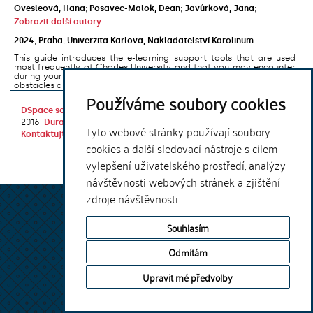
Ovesleová, Hana
;
Posavec-Malok, Dean
;
Javůrková, Jana
;
Zobrazit další autory
2024
,
Praha
,
Univerzita Karlova, Nakladatelství Karolinum
This guide introduces the e-learning support tools that are used
most frequently at Charles University and that you may encounter
during your studies. It will also help you to avoid the most common
obstacles associated ...
Používáme soubory cookies
DSpace software
copyright © 2002-
Theme by
2016
DuraSpace
Tyto webové stránky používají soubory
Kontaktujte nás
|
Vyjádření názoru
cookies a další sledovací nástroje s cílem
vylepšení uživatelského prostředí, analýzy
návštěvnosti webových stránek a zjištění
zdroje návštěvnosti.
Souhlasím
Odmítám
Upravit mé předvolby