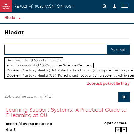
Přeskočit na obsah
Repozitář publikační činnosti
Přep
navig
Hledat
Hledat
Vykonat
Druh výsledku (EN): other result ×
Fakulta / součást (EN): Computer Science Centre ×
Oddělení / ústav / klinika (EN): Katedra distribuovaných a spolehlivých systé
Oddělení / ústav / klinika (CS): Katedra distribuovaných a spolehlivých systé
Zobrazit pokročilé filtry
Zobrazují se záznamy 1-1 z 1
Learning Support Systems: A Practical Guide to
E-learning at CU
open access
necertifikovaná metodika
draft