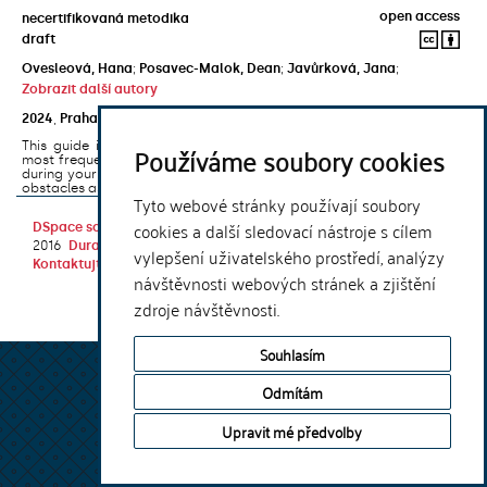
open access
necertifikovaná metodika
draft
Ovesleová, Hana
;
Posavec-Malok, Dean
;
Javůrková, Jana
;
Zobrazit další autory
2024
,
Praha
,
Univerzita Karlova, Nakladatelství Karolinum
This guide introduces the e-learning support tools that are used
Používáme soubory cookies
most frequently at Charles University and that you may encounter
during your studies. It will also help you to avoid the most common
obstacles associated ...
Tyto webové stránky používají soubory
cookies a další sledovací nástroje s cílem
DSpace software
copyright © 2002-
Theme by
2016
DuraSpace
vylepšení uživatelského prostředí, analýzy
Kontaktujte nás
|
Vyjádření názoru
návštěvnosti webových stránek a zjištění
zdroje návštěvnosti.
Souhlasím
Odmítám
Upravit mé předvolby