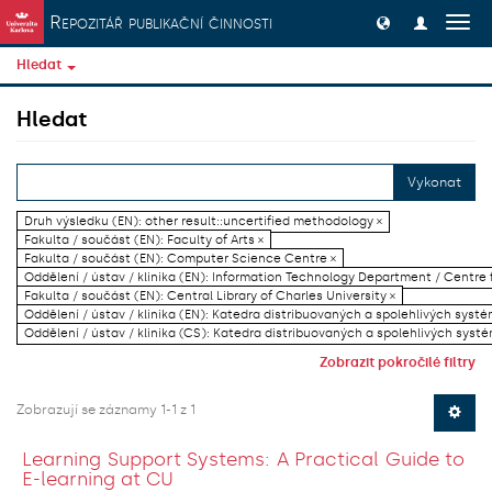
Přeskočit na obsah
Repozitář publikační činnosti
Přep
navig
Hledat
Hledat
Vykonat
Druh výsledku (EN): other result::uncertified methodology ×
Fakulta / součást (EN): Faculty of Arts ×
Fakulta / součást (EN): Computer Science Centre ×
Oddělení / ústav / klinika (EN): Information Technology Department / Centre
Fakulta / součást (EN): Central Library of Charles University ×
Oddělení / ústav / klinika (EN): Katedra distribuovaných a spolehlivých systé
Oddělení / ústav / klinika (CS): Katedra distribuovaných a spolehlivých systé
Zobrazit pokročilé filtry
Zobrazují se záznamy 1-1 z 1
Learning Support Systems: A Practical Guide to
E-learning at CU