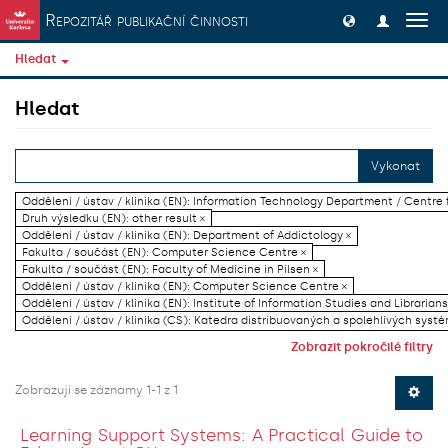
Přeskočit na obsah
Repozitář publikační činnosti
Přep
navig
Hledat
Hledat
Vykonat
Oddělení / ústav / klinika (EN): Information Technology Department / Centre
Druh výsledku (EN): other result ×
Oddělení / ústav / klinika (EN): Department of Addictology ×
Fakulta / součást (EN): Computer Science Centre ×
Fakulta / součást (EN): Faculty of Medicine in Pilsen ×
Oddělení / ústav / klinika (EN): Computer Science Centre ×
Oddělení / ústav / klinika (EN): Institute of Information Studies and Librarians
Oddělení / ústav / klinika (CS): Katedra distribuovaných a spolehlivých systé
Zobrazit pokročilé filtry
Zobrazují se záznamy 1-1 z 1
Learning Support Systems: A Practical Guide to