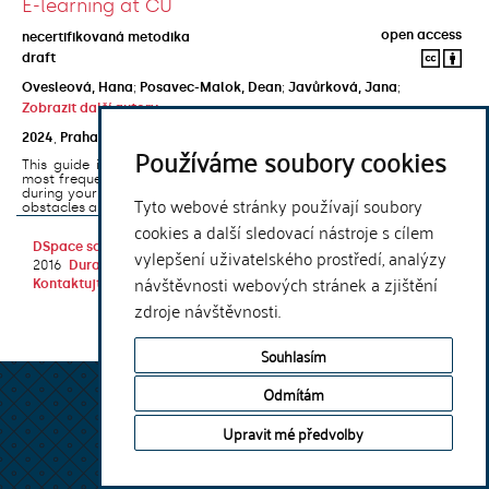
E-learning at CU
open access
necertifikovaná metodika
draft
Ovesleová, Hana
;
Posavec-Malok, Dean
;
Javůrková, Jana
;
Zobrazit další autory
2024
,
Praha
,
Univerzita Karlova, Nakladatelství Karolinum
Používáme soubory cookies
This guide introduces the e-learning support tools that are used
most frequently at Charles University and that you may encounter
during your studies. It will also help you to avoid the most common
Tyto webové stránky používají soubory
obstacles associated ...
cookies a další sledovací nástroje s cílem
DSpace software
copyright © 2002-
Theme by
vylepšení uživatelského prostředí, analýzy
2016
DuraSpace
návštěvnosti webových stránek a zjištění
Kontaktujte nás
|
Vyjádření názoru
zdroje návštěvnosti.
Souhlasím
Odmítám
Upravit mé předvolby