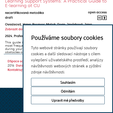
Learning Support Systems: A Practical Guide to
E-learning at CU
open access
necertifikovaná metodika
draft
Ovesleová, Hana
;
Posavec-Malok, Dean
;
Javůrková, Jana
;
Zobrazit další autory
Používáme soubory cookies
2024
,
Praha
,
Univerzita Karlova, Nakladatelství Karolinum
This guide introduces the e-learning support tools that are used
most frequently at Charles University and that you may encounter
Tyto webové stránky používají soubory
during your studies. It will also help you to avoid the most common
cookies a další sledovací nástroje s cílem
obstacles associated ...
vylepšení uživatelského prostředí, analýzy
DSpace software
copyright © 2002-
Theme by
návštěvnosti webových stránek a zjištění
2016
DuraSpace
Kontaktujte nás
|
Vyjádření názoru
zdroje návštěvnosti.
Souhlasím
Odmítám
Upravit mé předvolby