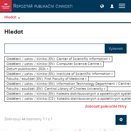
Přeskočit na obsah
Repozitář publikační činnosti
Přep
navig
Hledat
Hledat
Vykonat
Oddělení / ústav / klinika (EN): Center of Scientific Information ×
Oddělení / ústav / klinika (EN): Computer Science Centre ×
Datum publikování: 2024 ×
Oddělení / ústav / klinika (EN): Institute of Scientific Information ×
Fakulta / součást (EN): First Faculty of Medicine ×
Oddělení / ústav / klinika (EN): Information Technology Department / Centre
Fakulta / součást (EN): Central Library of Charles University ×
Oddělení / ústav / klinika (EN): Katedra distribuovaných a spolehlivých systé
Oddělení / ústav / klinika (CS): Katedra distribuovaných a spolehlivých systé
Zobrazit pokročilé filtry
Zobrazují se záznamy 1-1 z 1