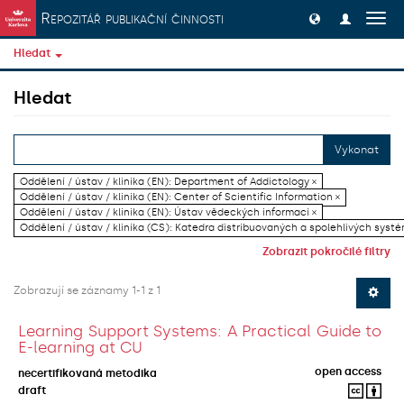
Přeskočit na obsah
Repozitář publikační činnosti
Přep
navig
Hledat
Hledat
Vykonat
Oddělení / ústav / klinika (EN): Department of Addictology ×
Oddělení / ústav / klinika (EN): Center of Scientific Information ×
Oddělení / ústav / klinika (EN): Ústav vědeckých informací ×
Oddělení / ústav / klinika (CS): Katedra distribuovaných a spolehlivých systé
Zobrazit pokročilé filtry
Zobrazují se záznamy 1-1 z 1
Learning Support Systems: A Practical Guide to
E-learning at CU
open access
necertifikovaná metodika
draft