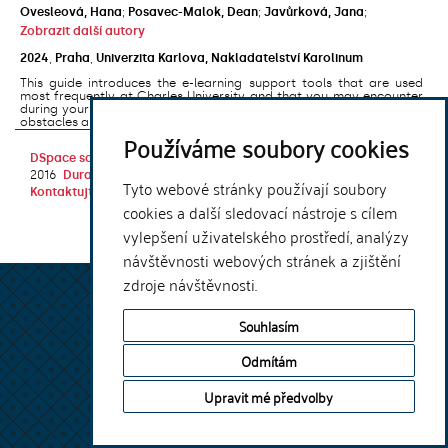
Ovesleová, Hana
;
Posavec-Malok, Dean
;
Javůrková, Jana
;
Zobrazit další autory
2024
,
Praha
,
Univerzita Karlova, Nakladatelství Karolinum
This guide introduces the e-learning support tools that are used
most frequently at Charles University and that you may encounter
during your studies. It will also help you to avoid the most common
obstacles associated ...
Používáme soubory cookies
DSpace software
copyright © 2002-
Theme by
2016
DuraSpace
Tyto webové stránky používají soubory
Kontaktujte nás
|
Vyjádření názoru
cookies a další sledovací nástroje s cílem
vylepšení uživatelského prostředí, analýzy
návštěvnosti webových stránek a zjištění
zdroje návštěvnosti.
Souhlasím
Odmítám
Upravit mé předvolby