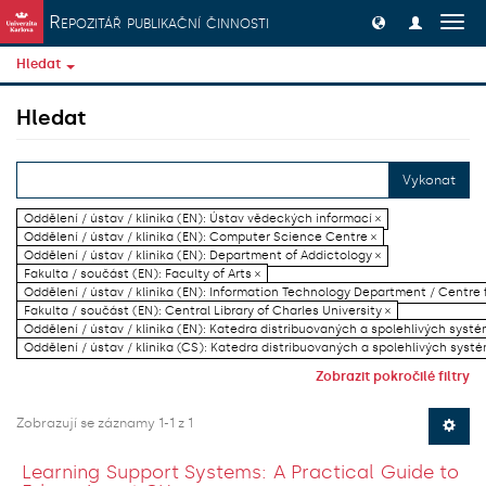
Přeskočit na obsah
Repozitář publikační činnosti
Přep
navig
Hledat
Hledat
Vykonat
Oddělení / ústav / klinika (EN): Ústav vědeckých informací ×
Oddělení / ústav / klinika (EN): Computer Science Centre ×
Oddělení / ústav / klinika (EN): Department of Addictology ×
Fakulta / součást (EN): Faculty of Arts ×
Oddělení / ústav / klinika (EN): Information Technology Department / Centre
Fakulta / součást (EN): Central Library of Charles University ×
Oddělení / ústav / klinika (EN): Katedra distribuovaných a spolehlivých systé
Oddělení / ústav / klinika (CS): Katedra distribuovaných a spolehlivých systé
Zobrazit pokročilé filtry
Zobrazují se záznamy 1-1 z 1
Learning Support Systems: A Practical Guide to