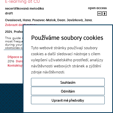
E-learning at CU
open access
necertifikovaná metodika
draft
Ovesleová, Hana
;
Posavec-Malok, Dean
;
Javůrková, Jana
;
Zobrazit další autory
2024
,
Praha
,
Univerzita Karlova, Nakladatelství Karolinum
Používáme soubory cookies
This guide introduces the e-learning support tools that are used
most frequently at Charles University and that you may encounter
during your studies. It will also help you to avoid the most common
Tyto webové stránky používají soubory
obstacles associated ...
cookies a další sledovací nástroje s cílem
DSpace software
copyright © 2002-
Theme by
vylepšení uživatelského prostředí, analýzy
2016
DuraSpace
návštěvnosti webových stránek a zjištění
Kontaktujte nás
|
Vyjádření názoru
zdroje návštěvnosti.
Souhlasím
Odmítám
Upravit mé předvolby