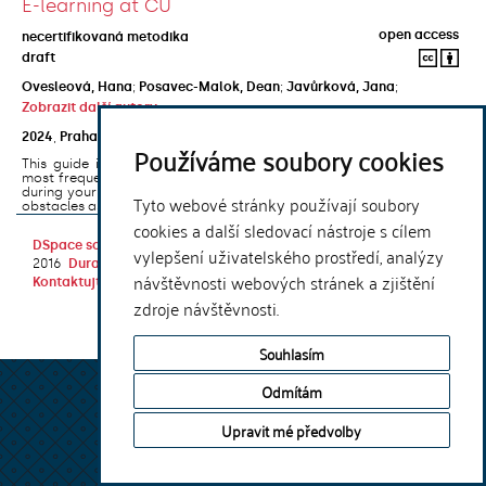
E-learning at CU
open access
necertifikovaná metodika
draft
Ovesleová, Hana
;
Posavec-Malok, Dean
;
Javůrková, Jana
;
Zobrazit další autory
2024
,
Praha
,
Univerzita Karlova, Nakladatelství Karolinum
Používáme soubory cookies
This guide introduces the e-learning support tools that are used
most frequently at Charles University and that you may encounter
during your studies. It will also help you to avoid the most common
Tyto webové stránky používají soubory
obstacles associated ...
cookies a další sledovací nástroje s cílem
DSpace software
copyright © 2002-
Theme by
vylepšení uživatelského prostředí, analýzy
2016
DuraSpace
návštěvnosti webových stránek a zjištění
Kontaktujte nás
|
Vyjádření názoru
zdroje návštěvnosti.
Souhlasím
Odmítám
Upravit mé předvolby