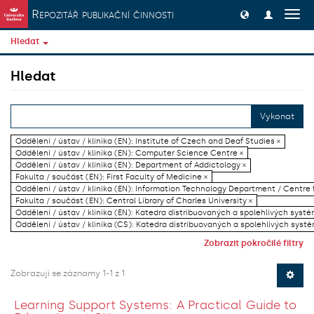
Přeskočit na obsah
Repozitář publikační činnosti
Přep
navig
Hledat
Hledat
Vykonat
Oddělení / ústav / klinika (EN): Institute of Czech and Deaf Studies ×
Oddělení / ústav / klinika (EN): Computer Science Centre ×
Oddělení / ústav / klinika (EN): Department of Addictology ×
Fakulta / součást (EN): First Faculty of Medicine ×
Oddělení / ústav / klinika (EN): Information Technology Department / Centre
Fakulta / součást (EN): Central Library of Charles University ×
Oddělení / ústav / klinika (EN): Katedra distribuovaných a spolehlivých systé
Oddělení / ústav / klinika (CS): Katedra distribuovaných a spolehlivých systé
Zobrazit pokročilé filtry
Zobrazují se záznamy 1-1 z 1
Learning Support Systems: A Practical Guide to