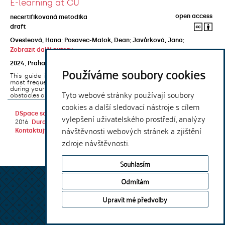
E-learning at CU
open access
necertifikovaná metodika
draft
Ovesleová, Hana
;
Posavec-Malok, Dean
;
Javůrková, Jana
;
Zobrazit další autory
2024
,
Praha
,
Univerzita Karlova, Nakladatelství Karolinum
Používáme soubory cookies
This guide introduces the e-learning support tools that are used
most frequently at Charles University and that you may encounter
during your studies. It will also help you to avoid the most common
Tyto webové stránky používají soubory
obstacles associated ...
cookies a další sledovací nástroje s cílem
DSpace software
copyright © 2002-
Theme by
vylepšení uživatelského prostředí, analýzy
2016
DuraSpace
návštěvnosti webových stránek a zjištění
Kontaktujte nás
|
Vyjádření názoru
zdroje návštěvnosti.
Souhlasím
Odmítám
Upravit mé předvolby