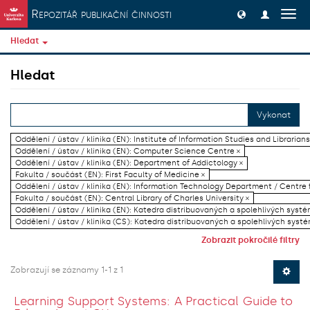
Přeskočit na obsah
Repozitář publikační činnosti
Přep
navig
Hledat
Hledat
Vykonat
Oddělení / ústav / klinika (EN): Institute of Information Studies and Librarians
Oddělení / ústav / klinika (EN): Computer Science Centre ×
Oddělení / ústav / klinika (EN): Department of Addictology ×
Fakulta / součást (EN): First Faculty of Medicine ×
Oddělení / ústav / klinika (EN): Information Technology Department / Centre
Fakulta / součást (EN): Central Library of Charles University ×
Oddělení / ústav / klinika (EN): Katedra distribuovaných a spolehlivých systé
Oddělení / ústav / klinika (CS): Katedra distribuovaných a spolehlivých systé
Zobrazit pokročilé filtry
Zobrazují se záznamy 1-1 z 1
Learning Support Systems: A Practical Guide to