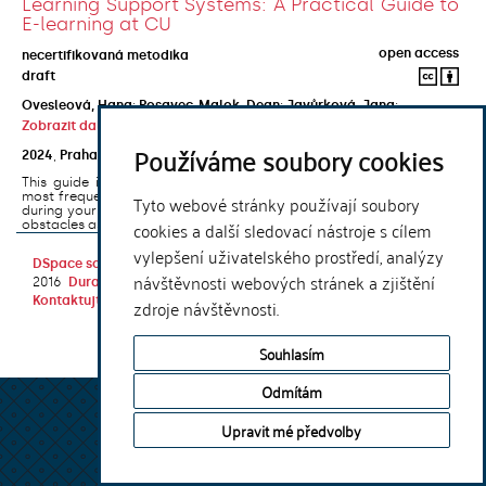
Learning Support Systems: A Practical Guide to
E-learning at CU
open access
necertifikovaná metodika
draft
Ovesleová, Hana
;
Posavec-Malok, Dean
;
Javůrková, Jana
;
Zobrazit další autory
Používáme soubory cookies
2024
,
Praha
,
Univerzita Karlova, Nakladatelství Karolinum
This guide introduces the e-learning support tools that are used
most frequently at Charles University and that you may encounter
Tyto webové stránky používají soubory
during your studies. It will also help you to avoid the most common
cookies a další sledovací nástroje s cílem
obstacles associated ...
vylepšení uživatelského prostředí, analýzy
DSpace software
copyright © 2002-
Theme by
návštěvnosti webových stránek a zjištění
2016
DuraSpace
Kontaktujte nás
|
Vyjádření názoru
zdroje návštěvnosti.
Souhlasím
Odmítám
Upravit mé předvolby