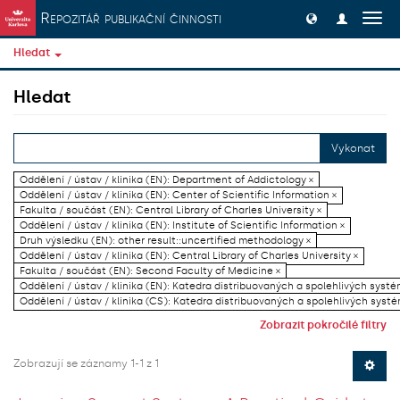
Přeskočit na obsah
Repozitář publikační činnosti
Přep
navig
Hledat
Hledat
Vykonat
Oddělení / ústav / klinika (EN): Department of Addictology ×
Oddělení / ústav / klinika (EN): Center of Scientific Information ×
Fakulta / součást (EN): Central Library of Charles University ×
Oddělení / ústav / klinika (EN): Institute of Scientific Information ×
Druh výsledku (EN): other result::uncertified methodology ×
Oddělení / ústav / klinika (EN): Central Library of Charles University ×
Fakulta / součást (EN): Second Faculty of Medicine ×
Oddělení / ústav / klinika (EN): Katedra distribuovaných a spolehlivých systé
Oddělení / ústav / klinika (CS): Katedra distribuovaných a spolehlivých systé
Zobrazit pokročilé filtry
Zobrazují se záznamy 1-1 z 1