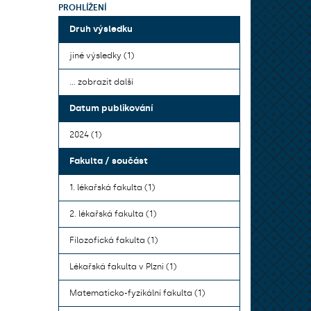
PROHLÍŽENÍ
Druh výsledku
jiné výsledky (1)
... zobrazit další
Datum publikování
2024 (1)
Fakulta / součást
1. lékařská fakulta (1)
2. lékařská fakulta (1)
Filozofická fakulta (1)
Lékařská fakulta v Plzni (1)
Matematicko-fyzikální fakulta (1)