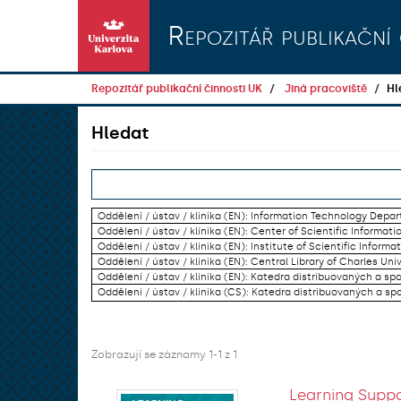
Přeskočit na obsah
Repozitář publikační 
Repozitář publikační činnosti UK
Jiná pracoviště
Hl
Hledat
Oddělení / ústav / klinika (EN): Information Technology Dep
Oddělení / ústav / klinika (EN): Center of Scientific Informati
Oddělení / ústav / klinika (EN): Institute of Scientific Informat
Oddělení / ústav / klinika (EN): Central Library of Charles Univ
Oddělení / ústav / klinika (EN): Katedra distribuovaných a sp
Oddělení / ústav / klinika (CS): Katedra distribuovaných a sp
Zobrazují se záznamy 1-1 z 1
Learning Suppo