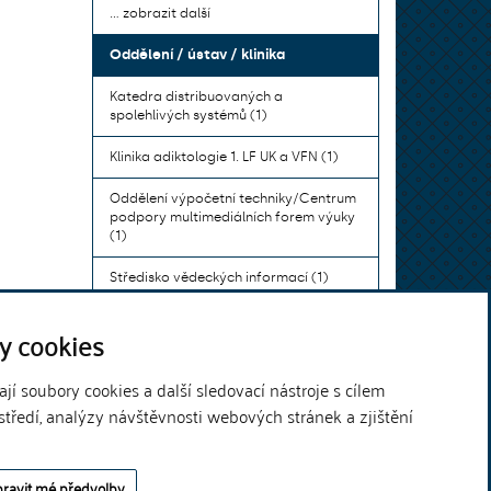
... zobrazit další
Oddělení / ústav / klinika
Katedra distribuovaných a
spolehlivých systémů (1)
Klinika adiktologie 1. LF UK a VFN (1)
Oddělení výpočetní techniky/Centrum
podpory multimediálních forem výuky
(1)
Středisko vědeckých informací (1)
Ústav bohemistiky pro cizince a
y cookies
komunikace neslyšících (1)
... zobrazit další
í soubory cookies a další sledovací nástroje s cílem
středí, analýzy návštěvnosti webových stránek a zjištění
Theme by
ravit mé předvolby