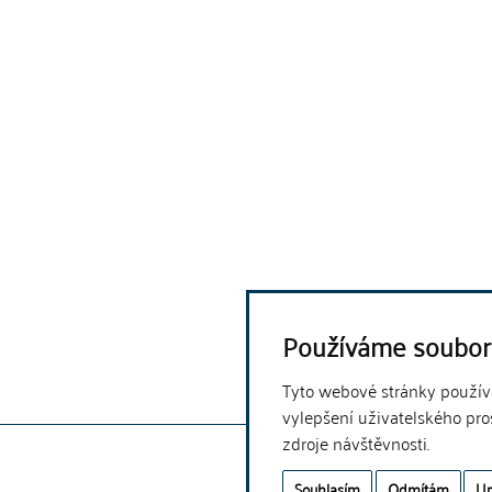
Používáme soubor
Tyto webové stránky používaj
vylepšení uživatelského pro
zdroje návštěvnosti.
Souhlasím
Odmítám
Up