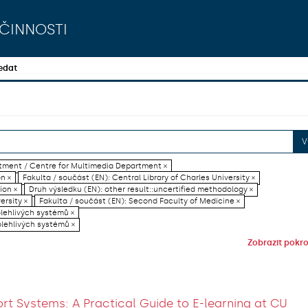
činnosti
edat
V
artment / Centre for Multimedia Department ×
on ×
Fakulta / součást (EN): Central Library of Charles University ×
ion ×
Druh výsledku (EN): other result::uncertified methodology ×
ersity ×
Fakulta / součást (EN): Second Faculty of Medicine ×
olehlivých systémů ×
olehlivých systémů ×
Zobrazit pokroč
rt Systems: A Practical Guide to E-learning at CU