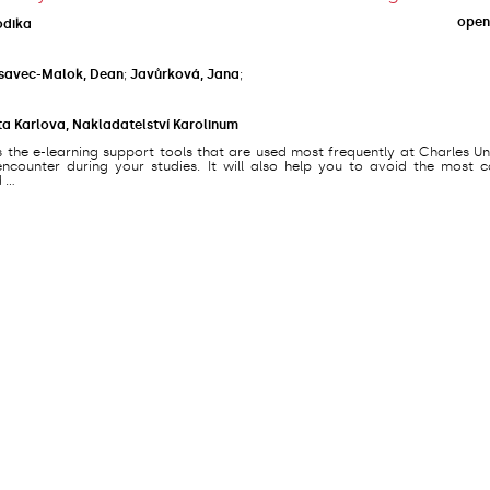
open
odika
savec-Malok, Dean
;
Javůrková, Jana
;
ta Karlova, Nakladatelství Karolinum
s the e-learning support tools that are used most frequently at Charles Un
counter during your studies. It will also help you to avoid the most
...