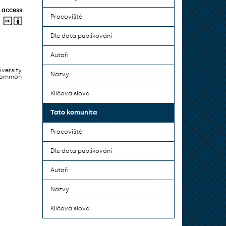
 access
Pracoviště
Dle data publikování
Autoři
iversity
Názvy
 common
Klíčová slova
Tato komunita
Pracoviště
Dle data publikování
Autoři
Názvy
Klíčová slova