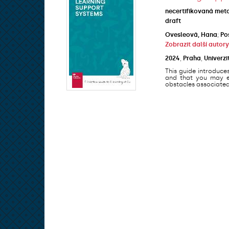
necertifikovaná met
draft
Ovesleová, Hana
;
Po
Zobrazit další autory
2024
,
Praha
,
Univerzi
This guide introduce
and that you may en
obstacles associated 