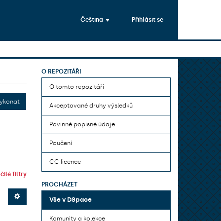
Čeština
Přihlásit se
O REPOZITÁŘI
O tomto repozitáři
ykonat
Akceptované druhy výsledků
Povinné popisné údaje
Poučení
CC licence
ilé filtry
PROCHÁZET
Vše v DSpace
Komunity a kolekce