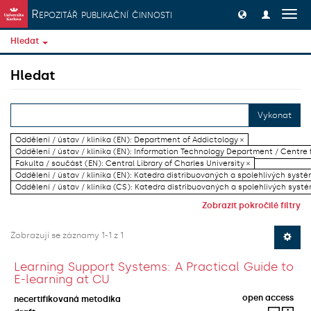
Přeskočit na obsah
Repozitář publikační činnosti
Přep
navig
Hledat
Hledat
Vykonat
Oddělení / ústav / klinika (EN): Department of Addictology ×
Oddělení / ústav / klinika (EN): Information Technology Department / Centre
Fakulta / součást (EN): Central Library of Charles University ×
Oddělení / ústav / klinika (EN): Katedra distribuovaných a spolehlivých systé
Oddělení / ústav / klinika (CS): Katedra distribuovaných a spolehlivých systé
Zobrazit pokročilé filtry
Zobrazují se záznamy 1-1 z 1
Learning Support Systems: A Practical Guide to
E-learning at CU
open access
necertifikovaná metodika