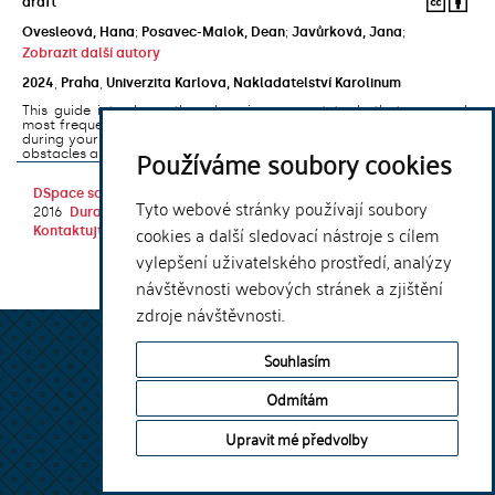
draft
Ovesleová, Hana
;
Posavec-Malok, Dean
;
Javůrková, Jana
;
Zobrazit další autory
2024
,
Praha
,
Univerzita Karlova, Nakladatelství Karolinum
This guide introduces the e-learning support tools that are used
most frequently at Charles University and that you may encounter
during your studies. It will also help you to avoid the most common
Používáme soubory cookies
obstacles associated ...
DSpace software
copyright © 2002-
Theme by
Tyto webové stránky používají soubory
2016
DuraSpace
cookies a další sledovací nástroje s cílem
Kontaktujte nás
|
Vyjádření názoru
vylepšení uživatelského prostředí, analýzy
návštěvnosti webových stránek a zjištění
zdroje návštěvnosti.
Souhlasím
Odmítám
Upravit mé předvolby