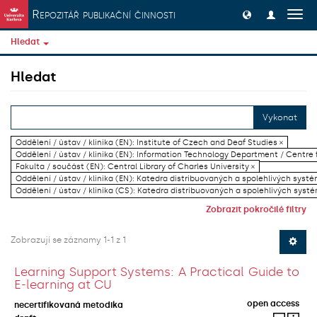
Přeskočit na obsah
Repozitář publikační činnosti
Přep
navig
Hledat
Hledat
Vykonat
Oddělení / ústav / klinika (EN): Institute of Czech and Deaf Studies ×
Oddělení / ústav / klinika (EN): Information Technology Department / Centre
Fakulta / součást (EN): Central Library of Charles University ×
Oddělení / ústav / klinika (EN): Katedra distribuovaných a spolehlivých systé
Oddělení / ústav / klinika (CS): Katedra distribuovaných a spolehlivých systé
Zobrazit pokročilé filtry
Zobrazují se záznamy 1-1 z 1
Learning Support Systems: A Practical Guide to
E-learning at CU
open access
necertifikovaná metodika