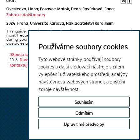
draft
Ovesleová, Hana
;
Posavec-Malok, Dean
;
Javůrková, Jana
;
Zobrazit další autory
2024
,
Praha
,
Univerzita Karlova, Nakladatelství Karolinum
This guide introduces the e-learning support tools that are used
most frequently at Charles University and that you may encounter
during your studies. It will also help you to avoid the most common
Používáme soubory cookies
obstacles associated ...
DSpace software
copyright © 2002-
Theme by
Tyto webové stránky používají soubory
2016
DuraSpace
cookies a další sledovací nástroje s cílem
Kontaktujte nás
|
Vyjádření názoru
vylepšení uživatelského prostředí, analýzy
návštěvnosti webových stránek a zjištění
zdroje návštěvnosti.
Souhlasím
Odmítám
Upravit mé předvolby