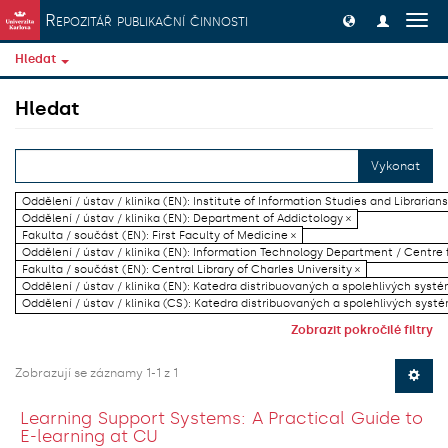
Přeskočit na obsah
Repozitář publikační činnosti
Přep
navig
Hledat
Hledat
Vykonat
Oddělení / ústav / klinika (EN): Institute of Information Studies and Librarians
Oddělení / ústav / klinika (EN): Department of Addictology ×
Fakulta / součást (EN): First Faculty of Medicine ×
Oddělení / ústav / klinika (EN): Information Technology Department / Centre
Fakulta / součást (EN): Central Library of Charles University ×
Oddělení / ústav / klinika (EN): Katedra distribuovaných a spolehlivých systé
Oddělení / ústav / klinika (CS): Katedra distribuovaných a spolehlivých systé
Zobrazit pokročilé filtry
Zobrazují se záznamy 1-1 z 1
Learning Support Systems: A Practical Guide to
E-learning at CU