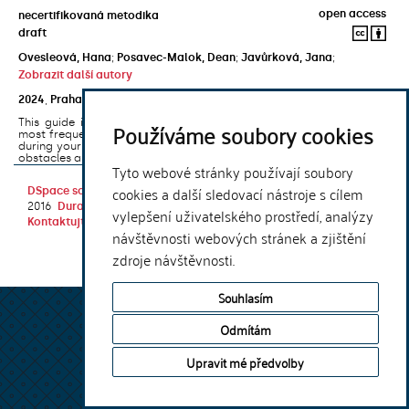
open access
necertifikovaná metodika
draft
Ovesleová, Hana
;
Posavec-Malok, Dean
;
Javůrková, Jana
;
Zobrazit další autory
2024
,
Praha
,
Univerzita Karlova, Nakladatelství Karolinum
This guide introduces the e-learning support tools that are used
Používáme soubory cookies
most frequently at Charles University and that you may encounter
during your studies. It will also help you to avoid the most common
obstacles associated ...
Tyto webové stránky používají soubory
cookies a další sledovací nástroje s cílem
DSpace software
copyright © 2002-
Theme by
2016
DuraSpace
vylepšení uživatelského prostředí, analýzy
Kontaktujte nás
|
Vyjádření názoru
návštěvnosti webových stránek a zjištění
zdroje návštěvnosti.
Souhlasím
Odmítám
Upravit mé předvolby