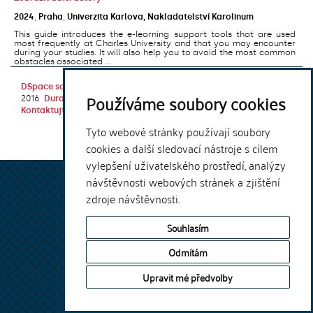
2024
,
Praha
,
Univerzita Karlova, Nakladatelství Karolinum
This guide introduces the e-learning support tools that are used
most frequently at Charles University and that you may encounter
during your studies. It will also help you to avoid the most common
obstacles associated ...
DSpace software
copyright © 2002-
Theme by
Používáme soubory cookies
2016
DuraSpace
Kontaktujte nás
|
Vyjádření názoru
Tyto webové stránky používají soubory
cookies a další sledovací nástroje s cílem
vylepšení uživatelského prostředí, analýzy
návštěvnosti webových stránek a zjištění
zdroje návštěvnosti.
Souhlasím
Odmítám
Upravit mé předvolby