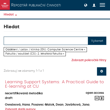
Přeskočit na obsah
Repozitář publikační činnosti
Přep
navig
Hledat
Hledat
Vykonat
Oddělení / ústav / klinika (EN): Computer Science Centre ×
Fakulta / součást (CS): 2. lékařská fakulta ×
Zobrazit pokročilé filtry
Zobrazují se záznamy 1-1 z 1
Learning Support Systems: A Practical Guide to
E-learning at CU
open access
necertifikovaná metodika
draft
Ovesleová, Hana
;
Posavec-Malok, Dean
;
Javůrková, Jana
;
Zobrazit další autory