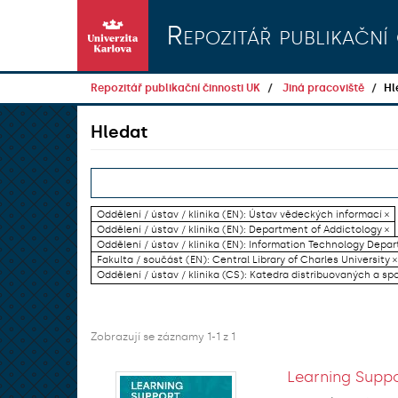
Přeskočit na obsah
Repozitář publikační 
Repozitář publikační činnosti UK
Jiná pracoviště
Hl
Hledat
Oddělení / ústav / klinika (EN): Ústav vědeckých informací ×
Oddělení / ústav / klinika (EN): Department of Addictology ×
Oddělení / ústav / klinika (EN): Information Technology Dep
Fakulta / součást (EN): Central Library of Charles University ×
Oddělení / ústav / klinika (CS): Katedra distribuovaných a sp
Zobrazují se záznamy 1-1 z 1
Learning Suppo