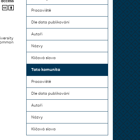
 access
Pracoviště
Dle data publikování
Autoři
iversity
 common
Názvy
Klíčová slova
Tato komunita
Pracoviště
Dle data publikování
Autoři
Názvy
Klíčová slova