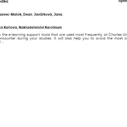
open
odika
savec-Malok, Dean
;
Javůrková, Jana
;
ta Karlova, Nakladatelství Karolinum
s the e-learning support tools that are used most frequently at Charles Un
counter during your studies. It will also help you to avoid the most
...