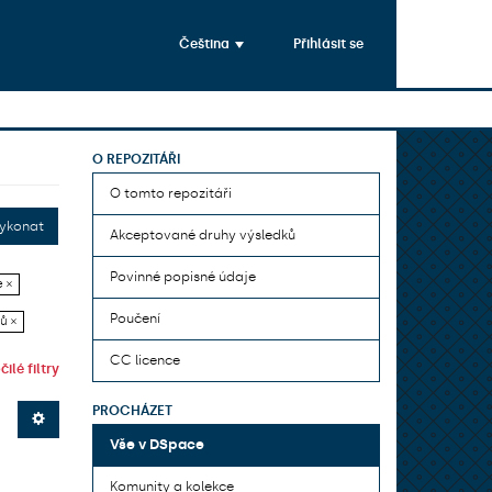
Čeština
Přihlásit se
O REPOZITÁŘI
O tomto repozitáři
ykonat
Akceptované druhy výsledků
Povinné popisné údaje
 ×
Poučení
ů ×
CC licence
ilé filtry
PROCHÁZET
Vše v DSpace
Komunity a kolekce