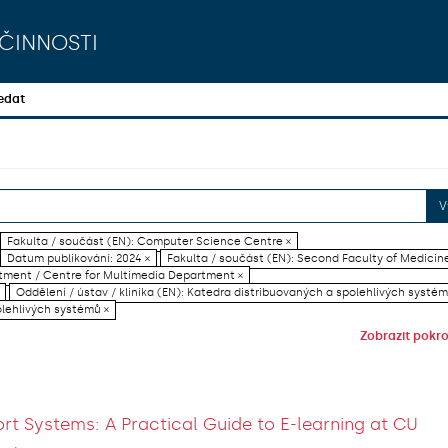
činnosti
edat
V
Fakulta / součást (EN): Computer Science Centre ×
Datum publikování: 2024 ×
Fakulta / součást (EN): Second Faculty of Medicine
artment / Centre for Multimedia Department ×
Oddělení / ústav / klinika (EN): Katedra distribuovaných a spolehlivých systém
olehlivých systémů ×
Zobrazit pokroč
rt Systems: A Practical Guide to E-learning at CU