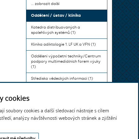
... zobrazit další
Oddělení / ústav / klinika
Katedra distribuovaných a
spolehlivých systémů (1)
Klinika adiktologie 1. LF UK a VFN (1)
Oddělení výpočetní techniky/Centrum
podpory multimediálních forem výuky
(1)
Středisko vědeckých informací (1)
Ústav bohemistiky pro cizince a
y cookies
komunikace neslyšících (1)
... zobrazit další
í soubory cookies a další sledovací nástroje s cílem
středí, analýzy návštěvnosti webových stránek a zjištění
Theme by
ravit mé předvolby