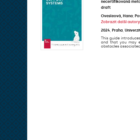
necertifikovaná met
draft
Ovesleová, Hana
;
Po
Zobrazit další autory
2024
,
Praha
,
Univerzi
This guide introduce
and that you may en
obstacles associated 