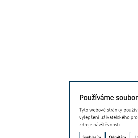
Používáme soubor
Tyto webové stránky používaj
vylepšení uživatelského pro
zdroje návštěvnosti.
Souhlasím
Odmítám
Up