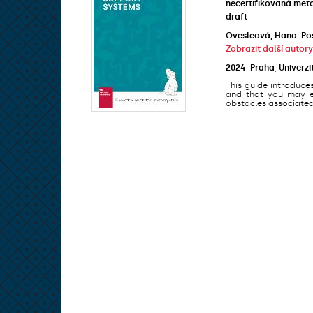
necertifikovaná met
draft
Ovesleová, Hana
;
Po
Zobrazit další autory
2024
,
Praha
,
Univerzi
This guide introduce
and that you may en
obstacles associated 