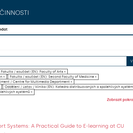
činnosti
edat
V
Fakulta / součást (EN): Faculty of Arts ×
on ×
Fakulta / součást (EN): Second Faculty of Medicine ×
artment / Centre for Multimedia Department ×
Oddělení / ústav / klinika (EN): Katedra distribuovaných a spolehlivých systém
olehlivých systémů ×
Zobrazit pokroč
rt Systems: A Practical Guide to E-learning at CU