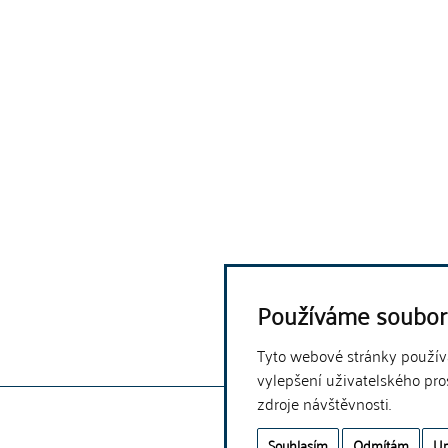
Používáme soubor
Tyto webové stránky používaj
vylepšení uživatelského pro
zdroje návštěvnosti.
Souhlasím
Odmítám
Up