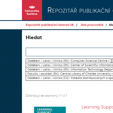
Přeskočit na obsah
Repozitář publikační 
Repozitář publikační činnosti UK
Jiná pracoviště
Hl
Hledat
Oddělení / ústav / klinika (EN): Computer Science Centre ×
Oddělení / ústav / klinika (EN): Center of Scientific Informati
Oddělení / ústav / klinika (EN): Information Technology Dep
Fakulta / součást (EN): Central Library of Charles University ×
Oddělení / ústav / klinika (CS): Katedra distribuovaných a sp
Zobrazují se záznamy 1-1 z 1
Learning Suppo