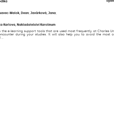
open
odika
savec-Malok, Dean
;
Javůrková, Jana
;
ta Karlova, Nakladatelství Karolinum
s the e-learning support tools that are used most frequently at Charles Un
counter during your studies. It will also help you to avoid the most
...