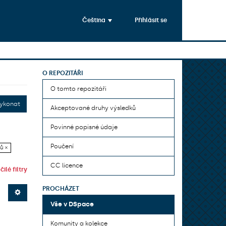
Čeština
Přihlásit se
O REPOZITÁŘI
O tomto repozitáři
ykonat
Akceptované druhy výsledků
Povinné popisné údaje
Poučení
ů ×
CC licence
ilé filtry
PROCHÁZET
Vše v DSpace
Komunity a kolekce