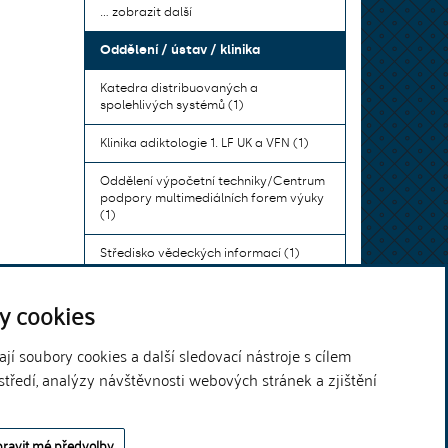
... zobrazit další
Oddělení / ústav / klinika
Katedra distribuovaných a
spolehlivých systémů (1)
Klinika adiktologie 1. LF UK a VFN (1)
Oddělení výpočetní techniky/Centrum
podpory multimediálních forem výuky
(1)
Středisko vědeckých informací (1)
Ústav bohemistiky pro cizince a
y cookies
komunikace neslyšících (1)
... zobrazit další
í soubory cookies a další sledovací nástroje s cílem
středí, analýzy návštěvnosti webových stránek a zjištění
Theme by
ravit mé předvolby