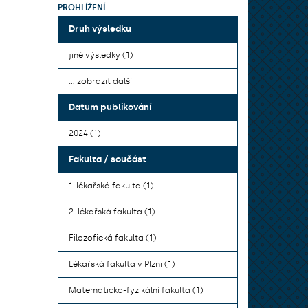
PROHLÍŽENÍ
Druh výsledku
jiné výsledky (1)
... zobrazit další
Datum publikování
2024 (1)
Fakulta / součást
1. lékařská fakulta (1)
2. lékařská fakulta (1)
Filozofická fakulta (1)
Lékařská fakulta v Plzni (1)
Matematicko-fyzikální fakulta (1)