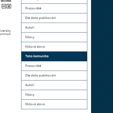
 access
Pracoviště
Dle data publikování
Autoři
iversity
 common
Názvy
Klíčová slova
Tato komunita
Pracoviště
Dle data publikování
Autoři
Názvy
Klíčová slova