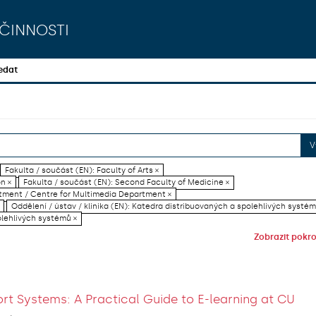
činnosti
edat
V
Fakulta / součást (EN): Faculty of Arts ×
on ×
Fakulta / součást (EN): Second Faculty of Medicine ×
artment / Centre for Multimedia Department ×
Oddělení / ústav / klinika (EN): Katedra distribuovaných a spolehlivých systém
olehlivých systémů ×
Zobrazit pokroč
rt Systems: A Practical Guide to E-learning at CU