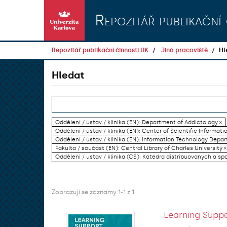
Přeskočit na obsah
Repozitář publikační 
Repozitář publikační činnosti UK
Jiná pracoviště
Hl
Hledat
Oddělení / ústav / klinika (EN): Department of Addictology ×
Oddělení / ústav / klinika (EN): Center of Scientific Informati
Oddělení / ústav / klinika (EN): Information Technology Dep
Fakulta / součást (EN): Central Library of Charles University ×
Oddělení / ústav / klinika (CS): Katedra distribuovaných a sp
Zobrazují se záznamy 1-1 z 1
Learning Suppo