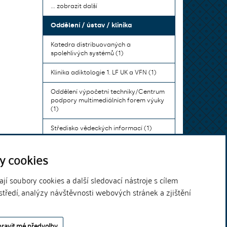
... zobrazit další
Oddělení / ústav / klinika
Katedra distribuovaných a
spolehlivých systémů (1)
Klinika adiktologie 1. LF UK a VFN (1)
Oddělení výpočetní techniky/Centrum
podpory multimediálních forem výuky
(1)
Středisko vědeckých informací (1)
Ústav bohemistiky pro cizince a
y cookies
komunikace neslyšících (1)
... zobrazit další
í soubory cookies a další sledovací nástroje s cílem
středí, analýzy návštěvnosti webových stránek a zjištění
Theme by
ravit mé předvolby