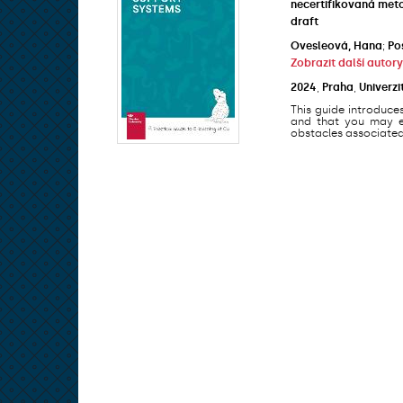
necertifikovaná met
draft
Ovesleová, Hana
;
Po
Zobrazit další autory
2024
,
Praha
,
Univerzi
This guide introduce
and that you may en
obstacles associated 