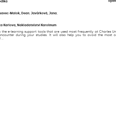
open
odika
savec-Malok, Dean
;
Javůrková, Jana
;
ta Karlova, Nakladatelství Karolinum
s the e-learning support tools that are used most frequently at Charles Un
counter during your studies. It will also help you to avoid the most
...