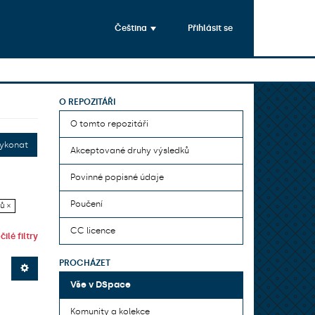
Čeština
Přihlásit se
O REPOZITÁŘI
O tomto repozitáři
ykonat
Akceptované druhy výsledků
Povinné popisné údaje
Poučení
ů ×
CC licence
ilé filtry
PROCHÁZET
Vše v DSpace
Komunity a kolekce