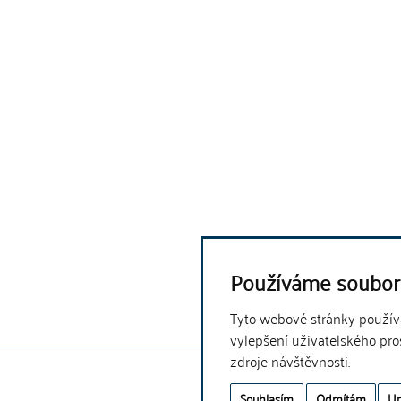
Používáme soubor
Tyto webové stránky používaj
vylepšení uživatelského pro
zdroje návštěvnosti.
Souhlasím
Odmítám
Up