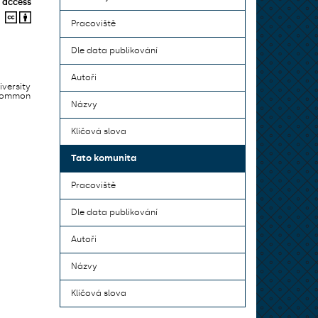
 access
Pracoviště
Dle data publikování
Autoři
iversity
 common
Názvy
Klíčová slova
Tato komunita
Pracoviště
Dle data publikování
Autoři
Názvy
Klíčová slova