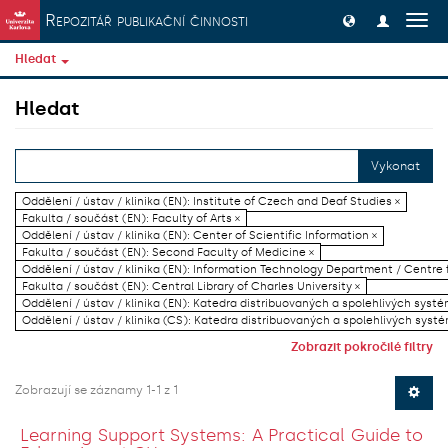
Přeskočit na obsah
Repozitář publikační činnosti
Přep
navig
Hledat
Hledat
Vykonat
Oddělení / ústav / klinika (EN): Institute of Czech and Deaf Studies ×
Fakulta / součást (EN): Faculty of Arts ×
Oddělení / ústav / klinika (EN): Center of Scientific Information ×
Fakulta / součást (EN): Second Faculty of Medicine ×
Oddělení / ústav / klinika (EN): Information Technology Department / Centre
Fakulta / součást (EN): Central Library of Charles University ×
Oddělení / ústav / klinika (EN): Katedra distribuovaných a spolehlivých systé
Oddělení / ústav / klinika (CS): Katedra distribuovaných a spolehlivých systé
Zobrazit pokročilé filtry
Zobrazují se záznamy 1-1 z 1
Learning Support Systems: A Practical Guide to