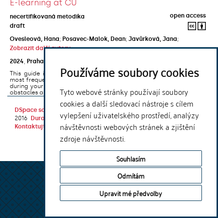
E-learning at CU
open access
necertifikovaná metodika
draft
Ovesleová, Hana
;
Posavec-Malok, Dean
;
Javůrková, Jana
;
Zobrazit další autory
2024
,
Praha
,
Univerzita Karlova, Nakladatelství Karolinum
Používáme soubory cookies
This guide introduces the e-learning support tools that are used
most frequently at Charles University and that you may encounter
during your studies. It will also help you to avoid the most common
Tyto webové stránky používají soubory
obstacles associated ...
cookies a další sledovací nástroje s cílem
DSpace software
copyright © 2002-
Theme by
vylepšení uživatelského prostředí, analýzy
2016
DuraSpace
návštěvnosti webových stránek a zjištění
Kontaktujte nás
|
Vyjádření názoru
zdroje návštěvnosti.
Souhlasím
Odmítám
Upravit mé předvolby