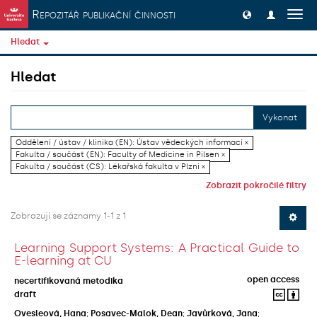
Přeskočit na obsah
Repozitář publikační činnosti
Přep
navig
Hledat
Hledat
Vykonat
Oddělení / ústav / klinika (EN): Ústav vědeckých informací ×
Fakulta / součást (EN): Faculty of Medicine in Pilsen ×
Fakulta / součást (CS): Lékařská fakulta v Plzni ×
Zobrazit pokročilé filtry
Zobrazují se záznamy 1-1 z 1
Learning Support Systems: A Practical Guide to
E-learning at CU
open access
necertifikovaná metodika
draft
Ovesleová, Hana
;
Posavec-Malok, Dean
;
Javůrková, Jana
;