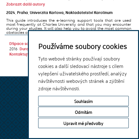
Zobrazit další autory
2024
,
Praha
,
Univerzita Karlova, Nakladatelství Karolinum
This guide introduces the e-learning support tools that are used
most frequently at Charles University and that you may encounter
during your studies. It will also help you to avoid the most common
obstacles associated ...
Používáme soubory cookies
DSpace software
copyright © 2002-
Theme by
2016
DuraSpace
Kontaktujte nás
|
Vyjádření názoru
Tyto webové stránky používají soubory
cookies a další sledovací nástroje s cílem
vylepšení uživatelského prostředí, analýzy
návštěvnosti webových stránek a zjištění
zdroje návštěvnosti.
Souhlasím
Odmítám
Upravit mé předvolby