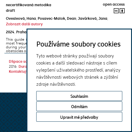
open access
necertifikovaná metodika
draft
Ovesleová, Hana
;
Posavec-Malok, Dean
;
Javůrková, Jana
;
Zobrazit další autory
2024
,
Praha
,
Univerzita Karlova, Nakladatelství Karolinum
This guide introduces the e-learning support tools that are used
Používáme soubory cookies
most frequently at Charles University and that you may encounter
during your studies. It will also help you to avoid the most common
obstacles associated ...
Tyto webové stránky používají soubory
cookies a další sledovací nástroje s cílem
DSpace software
copyright © 2002-
Theme by
2016
DuraSpace
vylepšení uživatelského prostředí, analýzy
Kontaktujte nás
|
Vyjádření názoru
návštěvnosti webových stránek a zjištění
zdroje návštěvnosti.
Souhlasím
Odmítám
Upravit mé předvolby