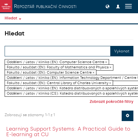
Přeskočit na obsah
Repozitář publikační činnosti
Přep
navig
Hledat
Hledat
Vykonat
Oddělení / ústav / klinika (EN): Computer Science Centre ×
Fakulta / součást (EN): Faculty of Mathematics and Physics ×
Fakulta / součást (EN): Computer Science Centre ×
Oddělení / ústav / klinika (EN): Information Technology Department / Centre
Fakulta / součást (EN): Central Library of Charles University ×
Oddělení / ústav / klinika (EN): Katedra distribuovaných a spolehlivých systé
Oddělení / ústav / klinika (CS): Katedra distribuovaných a spolehlivých systé
Zobrazit pokročilé filtry
Zobrazují se záznamy 1-1 z 1
Learning Support Systems: A Practical Guide to
E-learning at CU