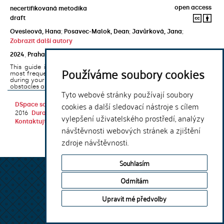
open access
necertifikovaná metodika
draft
Ovesleová, Hana
;
Posavec-Malok, Dean
;
Javůrková, Jana
;
Zobrazit další autory
2024
,
Praha
,
Univerzita Karlova, Nakladatelství Karolinum
This guide introduces the e-learning support tools that are used
Používáme soubory cookies
most frequently at Charles University and that you may encounter
during your studies. It will also help you to avoid the most common
obstacles associated ...
Tyto webové stránky používají soubory
cookies a další sledovací nástroje s cílem
DSpace software
copyright © 2002-
Theme by
2016
DuraSpace
vylepšení uživatelského prostředí, analýzy
Kontaktujte nás
|
Vyjádření názoru
návštěvnosti webových stránek a zjištění
zdroje návštěvnosti.
Souhlasím
Odmítám
Upravit mé předvolby