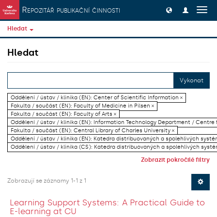
Přeskočit na obsah
Repozitář publikační činnosti
Přep
navig
Hledat
Hledat
Vykonat
Oddělení / ústav / klinika (EN): Center of Scientific Information ×
Fakulta / součást (EN): Faculty of Medicine in Pilsen ×
Fakulta / součást (EN): Faculty of Arts ×
Oddělení / ústav / klinika (EN): Information Technology Department / Centre
Fakulta / součást (EN): Central Library of Charles University ×
Oddělení / ústav / klinika (EN): Katedra distribuovaných a spolehlivých systé
Oddělení / ústav / klinika (CS): Katedra distribuovaných a spolehlivých systé
Zobrazit pokročilé filtry
Zobrazují se záznamy 1-1 z 1
Learning Support Systems: A Practical Guide to
E-learning at CU