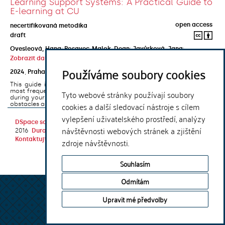
Learning Support Systems: A Practical Guide to
E-learning at CU
open access
necertifikovaná metodika
draft
Ovesleová, Hana
;
Posavec-Malok, Dean
;
Javůrková, Jana
;
Zobrazit další autory
Používáme soubory cookies
2024
,
Praha
,
Univerzita Karlova, Nakladatelství Karolinum
This guide introduces the e-learning support tools that are used
most frequently at Charles University and that you may encounter
Tyto webové stránky používají soubory
during your studies. It will also help you to avoid the most common
cookies a další sledovací nástroje s cílem
obstacles associated ...
vylepšení uživatelského prostředí, analýzy
DSpace software
copyright © 2002-
Theme by
návštěvnosti webových stránek a zjištění
2016
DuraSpace
Kontaktujte nás
|
Vyjádření názoru
zdroje návštěvnosti.
Souhlasím
Odmítám
Upravit mé předvolby