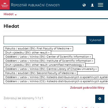
Přeskočit na obsah
Repozitář publikační činnosti
Přep
navig
Hledat
Hledat
Vykonat
Fakulta / součást (EN): First Faculty of Medicine ×
Druh výsledku (EN): other result ×
Oddělení / ústav / klinika (EN): Center of Scientific Information ×
Oddělení / ústav / klinika (EN): Institute of Scientific Information ×
Druh výsledku (EN): other result::uncertified methodology ×
Oddělení / ústav / klinika (EN): Central Library of Charles University ×
Fakulta / součást (EN): Second Faculty of Medicine ×
Oddělení / ústav / klinika (EN): Katedra distribuovaných a spolehlivých systé
Oddělení / ústav / klinika (CS): Katedra distribuovaných a spolehlivých systé
Zobrazit pokročilé filtry
Zobrazují se záznamy 1-1 z 1