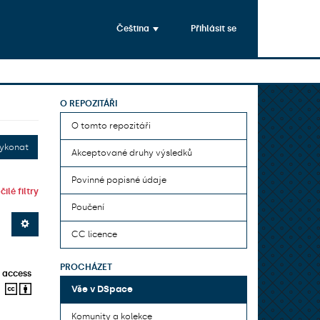
Čeština
Přihlásit se
O REPOZITÁŘI
O tomto repozitáři
ykonat
Akceptované druhy výsledků
Povinné popisné údaje
ilé filtry
Poučení
CC licence
PROCHÁZET
 access
Vše v DSpace
Komunity a kolekce