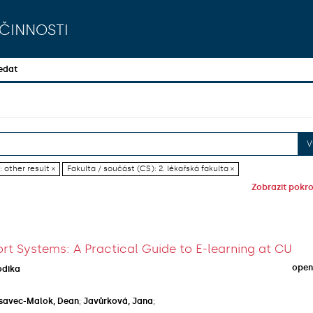
činnosti
edat
V
 other result ×
Fakulta / součást (CS): 2. lékařská fakulta ×
Zobrazit pokroč
rt Systems: A Practical Guide to E-learning at CU
open
odika
savec-Malok, Dean
;
Javůrková, Jana
;