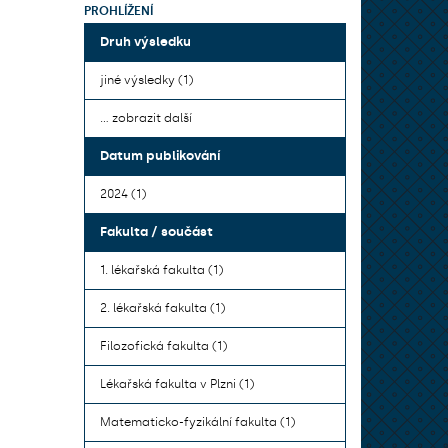
PROHLÍŽENÍ
Druh výsledku
jiné výsledky (1)
... zobrazit další
Datum publikování
2024 (1)
Fakulta / součást
1. lékařská fakulta (1)
2. lékařská fakulta (1)
Filozofická fakulta (1)
Lékařská fakulta v Plzni (1)
Matematicko-fyzikální fakulta (1)