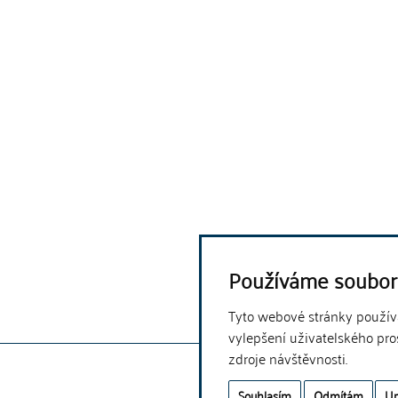
Používáme soubor
Tyto webové stránky používaj
vylepšení uživatelského pro
zdroje návštěvnosti.
Souhlasím
Odmítám
Up