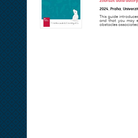
Zobrazit další autory
2024
,
Praha
,
Univerzi
This guide introduce
and that you may en
obstacles associated 