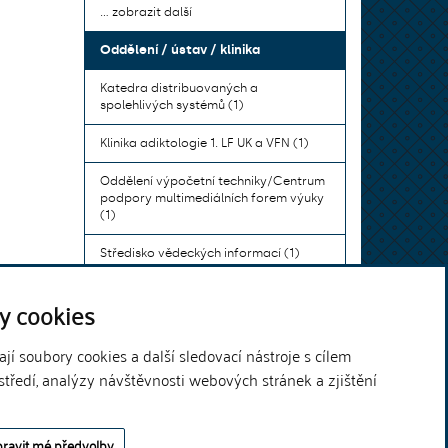
... zobrazit další
Oddělení / ústav / klinika
Katedra distribuovaných a
spolehlivých systémů (1)
Klinika adiktologie 1. LF UK a VFN (1)
Oddělení výpočetní techniky/Centrum
podpory multimediálních forem výuky
(1)
Středisko vědeckých informací (1)
Ústav bohemistiky pro cizince a
y cookies
komunikace neslyšících (1)
... zobrazit další
í soubory cookies a další sledovací nástroje s cílem
středí, analýzy návštěvnosti webových stránek a zjištění
Theme by
ravit mé předvolby