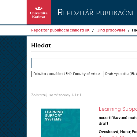
Přeskočit na obsah
Repozitář publikační 
Repozitář publikační činnosti UK
Jiná pracoviště
Hl
Hledat
Fakulta / součást (EN): Faculty of Arts ×
Druh výsledku (EN):
Zobrazují se záznamy 1-1 z 1
Learning Suppo
necertifikovaná met
draft
Ovesleová, Hana
;
Po