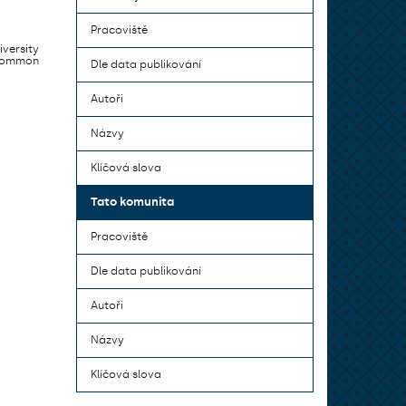
Pracoviště
iversity
 common
Dle data publikování
Autoři
Názvy
Klíčová slova
Tato komunita
Pracoviště
Dle data publikování
Autoři
Názvy
Klíčová slova