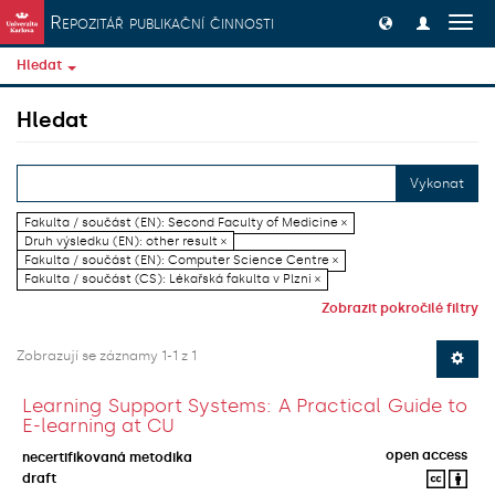
Přeskočit na obsah
Repozitář publikační činnosti
Přep
navig
Hledat
Hledat
Vykonat
Fakulta / součást (EN): Second Faculty of Medicine ×
Druh výsledku (EN): other result ×
Fakulta / součást (EN): Computer Science Centre ×
Fakulta / součást (CS): Lékařská fakulta v Plzni ×
Zobrazit pokročilé filtry
Zobrazují se záznamy 1-1 z 1
Learning Support Systems: A Practical Guide to
E-learning at CU
open access
necertifikovaná metodika
draft