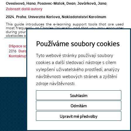
Ovesleová, Hana
;
Posavec-Malok, Dean
;
Javůrková, Jana
;
Zobrazit další autory
2024
,
Praha
,
Univerzita Karlova, Nakladatelství Karolinum
This guide introduces the e-learning support tools that are used
most frequently at Charles University and that you may encounter
during your studies. It will also help you to avoid the most common
obstacles associated ...
Používáme soubory cookies
DSpace software
copyright © 2002-
Theme by
2016
DuraSpace
Tyto webové stránky používají soubory
Kontaktujte nás
|
Vyjádření názoru
cookies a další sledovací nástroje s cílem
vylepšení uživatelského prostředí, analýzy
návštěvnosti webových stránek a zjištění
zdroje návštěvnosti.
Souhlasím
Odmítám
Upravit mé předvolby