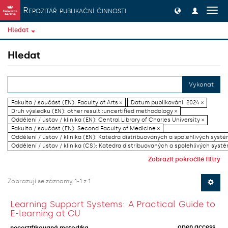
Přeskočit na obsah
Repozitář publikační činnosti
Přep
navig
Hledat
Hledat
Vykonat
Fakulta / součást (EN): Faculty of Arts ×
Datum publikování: 2024 ×
Druh výsledku (EN): other result::uncertified methodology ×
Oddělení / ústav / klinika (EN): Central Library of Charles University ×
Fakulta / součást (EN): Second Faculty of Medicine ×
Oddělení / ústav / klinika (EN): Katedra distribuovaných a spolehlivých systé
Oddělení / ústav / klinika (CS): Katedra distribuovaných a spolehlivých systé
Zobrazit pokročilé filtry
Zobrazují se záznamy 1-1 z 1
Learning Support Systems: A Practical Guide to
E-learning at CU
open access
necertifikovaná metodika