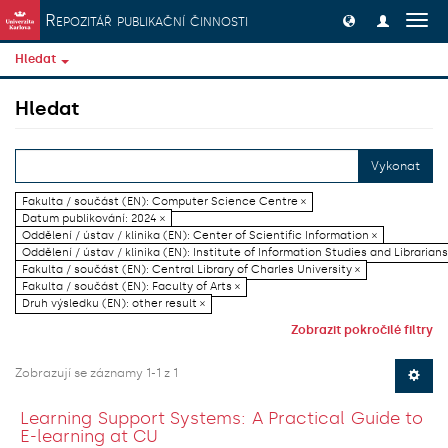
Přeskočit na obsah
Repozitář publikační činnosti
Přep
navig
Hledat
Hledat
Vykonat
Fakulta / součást (EN): Computer Science Centre ×
Datum publikování: 2024 ×
Oddělení / ústav / klinika (EN): Center of Scientific Information ×
Oddělení / ústav / klinika (EN): Institute of Information Studies and Librarians
Fakulta / součást (EN): Central Library of Charles University ×
Fakulta / součást (EN): Faculty of Arts ×
Druh výsledku (EN): other result ×
Zobrazit pokročilé filtry
Zobrazují se záznamy 1-1 z 1
Learning Support Systems: A Practical Guide to
E-learning at CU