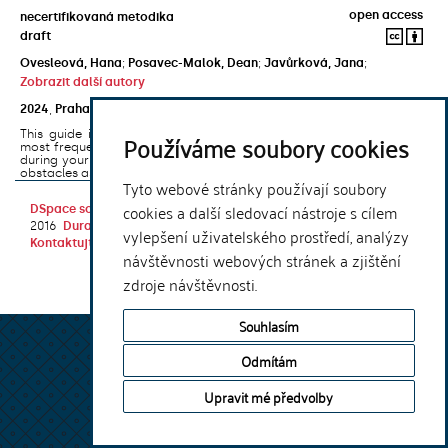
open access
necertifikovaná metodika
draft
Ovesleová, Hana
;
Posavec-Malok, Dean
;
Javůrková, Jana
;
Zobrazit další autory
2024
,
Praha
,
Univerzita Karlova, Nakladatelství Karolinum
This guide introduces the e-learning support tools that are used
Používáme soubory cookies
most frequently at Charles University and that you may encounter
during your studies. It will also help you to avoid the most common
obstacles associated ...
Tyto webové stránky používají soubory
cookies a další sledovací nástroje s cílem
DSpace software
copyright © 2002-
Theme by
2016
DuraSpace
vylepšení uživatelského prostředí, analýzy
Kontaktujte nás
|
Vyjádření názoru
návštěvnosti webových stránek a zjištění
zdroje návštěvnosti.
Souhlasím
Odmítám
Upravit mé předvolby