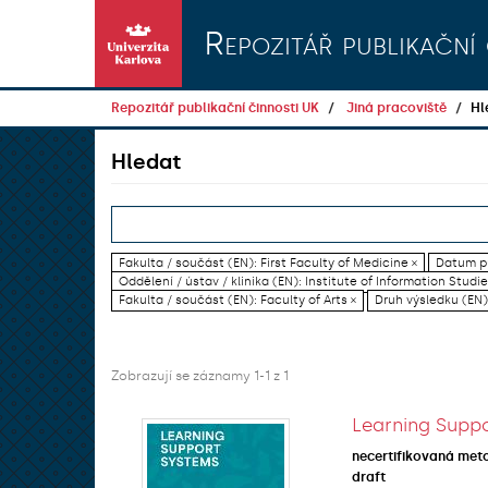
Přeskočit na obsah
Repozitář publikační 
Repozitář publikační činnosti UK
Jiná pracoviště
Hl
Hledat
Fakulta / součást (EN): First Faculty of Medicine ×
Datum pu
Oddělení / ústav / klinika (EN): Institute of Information Studi
Fakulta / součást (EN): Faculty of Arts ×
Druh výsledku (EN):
Zobrazují se záznamy 1-1 z 1
Learning Suppo
necertifikovaná met
draft