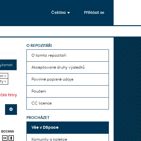
Čeština
Přihlásit se
O REPOZITÁŘI
O tomto repozitáři
ykonat
Akceptované druhy výsledků
on ×
Povinné popisné údaje
ty ×
Poučení
ilé filtry
CC licence
PROCHÁZET
Vše v DSpace
 access
Komunity a kolekce