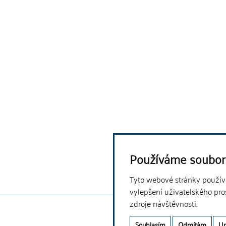
Používáme soubor
Tyto webové stránky používaj
vylepšení uživatelského pro
zdroje návštěvnosti.
Souhlasím
Odmítám
Up