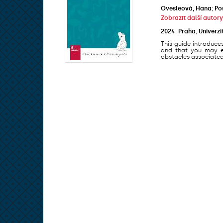
Ovesleová, Hana
;
Po
Zobrazit další autory
2024
,
Praha
,
Univerzi
This guide introduce
and that you may en
obstacles associated 