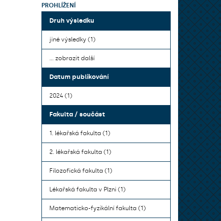
PROHLÍŽENÍ
Druh výsledku
jiné výsledky (1)
... zobrazit další
Datum publikování
2024 (1)
Fakulta / součást
1. lékařská fakulta (1)
2. lékařská fakulta (1)
Filozofická fakulta (1)
Lékařská fakulta v Plzni (1)
Matematicko-fyzikální fakulta (1)