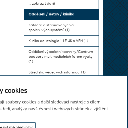
... zobrazit další
Oddělení / ústav / klinika
Katedra distribuovaných a
spolehlivých systémů (1)
Klinika adiktologie 1. LF UK a VFN (1)
Oddělení výpočetní techniky/Centrum
podpory multimediálních forem výuky
(1)
Středisko vědeckých informací (1)
Ústav bohemistiky pro cizince a
y cookies
komunikace neslyšících (1)
... zobrazit další
í soubory cookies a další sledovací nástroje s cílem
středí, analýzy návštěvnosti webových stránek a zjištění
Theme by
ravit mé předvolby