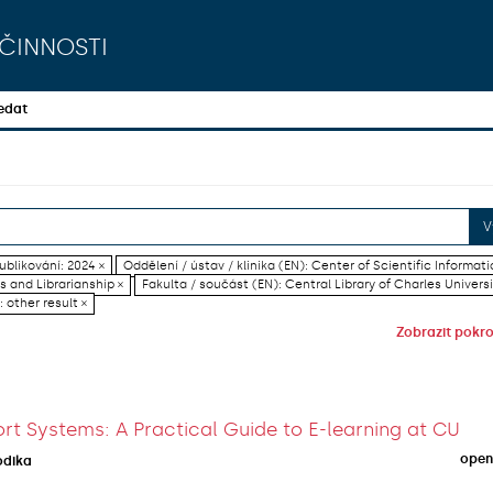
činnosti
edat
V
blikování: 2024 ×
Oddělení / ústav / klinika (EN): Center of Scientific Informati
es and Librarianship ×
Fakulta / součást (EN): Central Library of Charles Universi
 other result ×
Zobrazit pokroč
rt Systems: A Practical Guide to E-learning at CU
open
odika