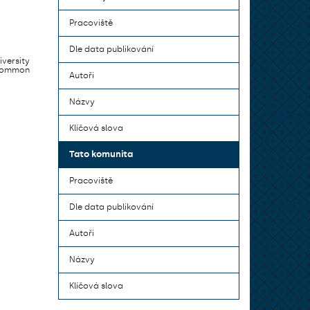
Pracoviště
Dle data publikování
iversity
 common
Autoři
Názvy
Klíčová slova
Tato komunita
Pracoviště
Dle data publikování
Autoři
Názvy
Klíčová slova