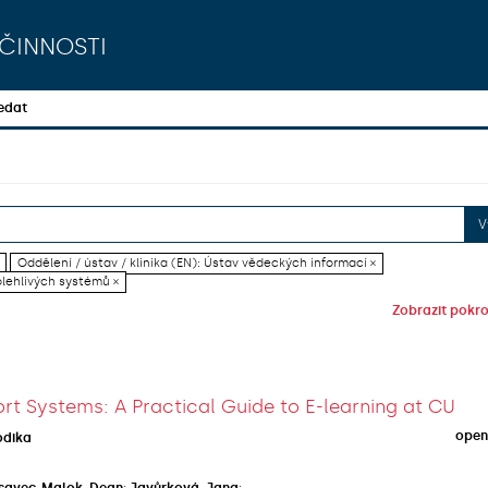
činnosti
edat
V
Oddělení / ústav / klinika (EN): Ústav vědeckých informací ×
olehlivých systémů ×
Zobrazit pokroč
rt Systems: A Practical Guide to E-learning at CU
open
odika
savec-Malok, Dean
;
Javůrková, Jana
;