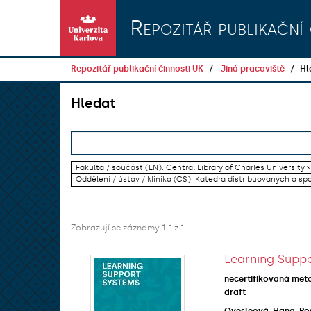
Přeskočit na obsah
Repozitář publikační 
Repozitář publikační činnosti UK
Jiná pracoviště
Hl
Hledat
Fakulta / součást (EN): Central Library of Charles University ×
Oddělení / ústav / klinika (CS): Katedra distribuovaných a sp
Zobrazují se záznamy 1-1 z 1
Learning Suppo
necertifikovaná met
draft
Ovesleová, Hana
;
Po