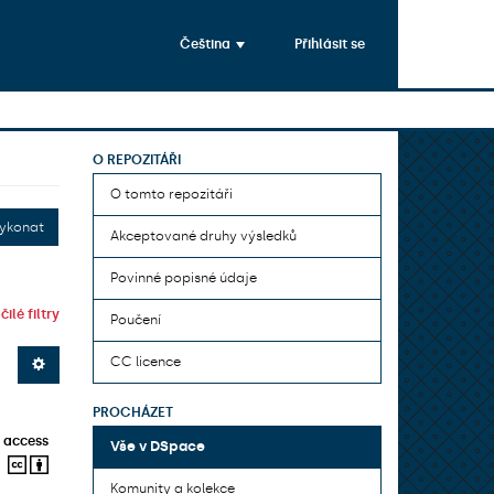
Čeština
Přihlásit se
O REPOZITÁŘI
O tomto repozitáři
ykonat
Akceptované druhy výsledků
Povinné popisné údaje
ilé filtry
Poučení
CC licence
PROCHÁZET
 access
Vše v DSpace
Komunity a kolekce