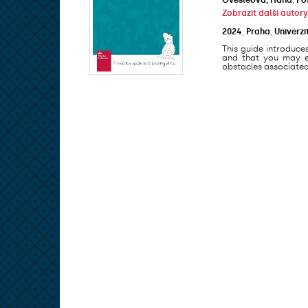
Zobrazit další autory
2024
,
Praha
,
Univerzi
This guide introduce
and that you may en
obstacles associated 