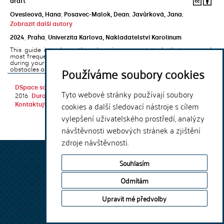
draft
Ovesleová, Hana
;
Posavec-Malok, Dean
;
Javůrková, Jana
;
Zobrazit další autory
2024
,
Praha
,
Univerzita Karlova, Nakladatelství Karolinum
This guide introduces the e-learning support tools that are used
most frequently at Charles University and that you may encounter
during your studies. It will also help you to avoid the most common
Používáme soubory cookies
obstacles associated ...
DSpace software
copyright © 2002-
Theme by
Tyto webové stránky používají soubory
2016
DuraSpace
cookies a další sledovací nástroje s cílem
Kontaktujte nás
|
Vyjádření názoru
vylepšení uživatelského prostředí, analýzy
návštěvnosti webových stránek a zjištění
zdroje návštěvnosti.
Souhlasím
Odmítám
Upravit mé předvolby