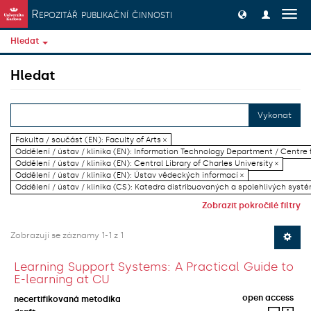
Přeskočit na obsah
Repozitář publikační činnosti
Přep
navig
Hledat
Hledat
Vykonat
Fakulta / součást (EN): Faculty of Arts ×
Oddělení / ústav / klinika (EN): Information Technology Department / Centre
Oddělení / ústav / klinika (EN): Central Library of Charles University ×
Oddělení / ústav / klinika (EN): Ústav vědeckých informací ×
Oddělení / ústav / klinika (CS): Katedra distribuovaných a spolehlivých systé
Zobrazit pokročilé filtry
Zobrazují se záznamy 1-1 z 1
Learning Support Systems: A Practical Guide to
E-learning at CU
open access
necertifikovaná metodika