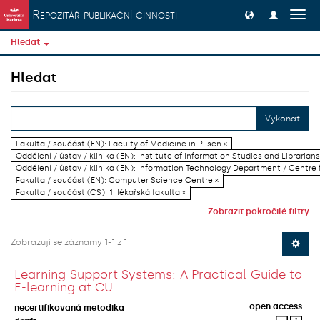
Přeskočit na obsah
Repozitář publikační činnosti
Přep
navig
Hledat
Hledat
Vykonat
Fakulta / součást (EN): Faculty of Medicine in Pilsen ×
Oddělení / ústav / klinika (EN): Institute of Information Studies and Librarians
Oddělení / ústav / klinika (EN): Information Technology Department / Centre
Fakulta / součást (EN): Computer Science Centre ×
Fakulta / součást (CS): 1. lékařská fakulta ×
Zobrazit pokročilé filtry
Zobrazují se záznamy 1-1 z 1
Learning Support Systems: A Practical Guide to
E-learning at CU
open access
necertifikovaná metodika