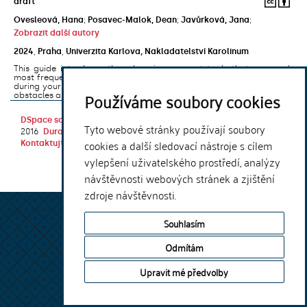
draft
Ovesleová, Hana
;
Posavec-Malok, Dean
;
Javůrková, Jana
;
Zobrazit další autory
2024
,
Praha
,
Univerzita Karlova, Nakladatelství Karolinum
This guide introduces the e-learning support tools that are used
most frequently at Charles University and that you may encounter
during your studies. It will also help you to avoid the most common
Používáme soubory cookies
obstacles associated ...
DSpace software
copyright © 2002-
Theme by
Tyto webové stránky používají soubory
2016
DuraSpace
cookies a další sledovací nástroje s cílem
Kontaktujte nás
|
Vyjádření názoru
vylepšení uživatelského prostředí, analýzy
návštěvnosti webových stránek a zjištění
zdroje návštěvnosti.
Souhlasím
Odmítám
Upravit mé předvolby