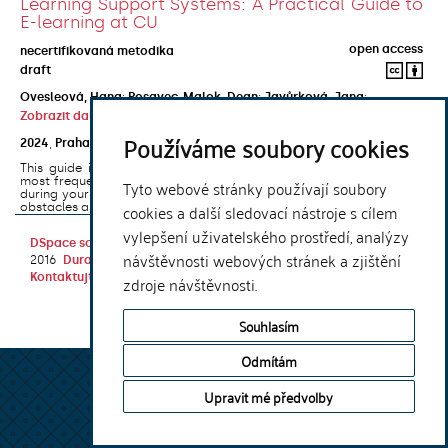
Learning Support Systems: A Practical Guide to
E-learning at CU
open access
necertifikovaná metodika
draft
Ovesleová, Hana
;
Posavec-Malok, Dean
;
Javůrková, Jana
;
Zobrazit další autory
Používáme soubory cookies
2024
,
Praha
,
Univerzita Karlova, Nakladatelství Karolinum
This guide introduces the e-learning support tools that are used
most frequently at Charles University and that you may encounter
Tyto webové stránky používají soubory
during your studies. It will also help you to avoid the most common
cookies a další sledovací nástroje s cílem
obstacles associated ...
vylepšení uživatelského prostředí, analýzy
DSpace software
copyright © 2002-
Theme by
návštěvnosti webových stránek a zjištění
2016
DuraSpace
Kontaktujte nás
|
Vyjádření názoru
zdroje návštěvnosti.
Souhlasím
Odmítám
Upravit mé předvolby