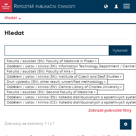
Přeskočit na obsah
Repozitář publikační činnosti
Přep
navig
Hledat
Hledat
Vykonat
Fakulta / součást (EN): Faculty of Medicine in Pilsen ×
Oddělení / ústav / klinika (EN): Information Technology Department / Centre
Fakulta / součást (EN): Faculty of Arts ×
Oddělení / ústav / klinika (EN): Institute of Czech and Deaf Studies ×
Druh výsledku (EN): other result::uncertified methodology ×
Oddělení / ústav / klinika (EN): Central Library of Charles University ×
Fakulta / součást (EN): Second Faculty of Medicine ×
Oddělení / ústav / klinika (EN): Katedra distribuovaných a spolehlivých systé
Oddělení / ústav / klinika (CS): Katedra distribuovaných a spolehlivých systé
Zobrazit pokročilé filtry
Zobrazují se záznamy 1-1 z 1