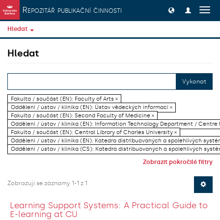
Přeskočit na obsah
Repozitář publikační činnosti
Přep
navig
Hledat
Hledat
Vykonat
Fakulta / součást (EN): Faculty of Arts ×
Oddělení / ústav / klinika (EN): Ústav vědeckých informací ×
Fakulta / součást (EN): Second Faculty of Medicine ×
Oddělení / ústav / klinika (EN): Information Technology Department / Centre
Fakulta / součást (EN): Central Library of Charles University ×
Oddělení / ústav / klinika (EN): Katedra distribuovaných a spolehlivých systé
Oddělení / ústav / klinika (CS): Katedra distribuovaných a spolehlivých systé
Zobrazit pokročilé filtry
Zobrazují se záznamy 1-1 z 1
Learning Support Systems: A Practical Guide to
E-learning at CU