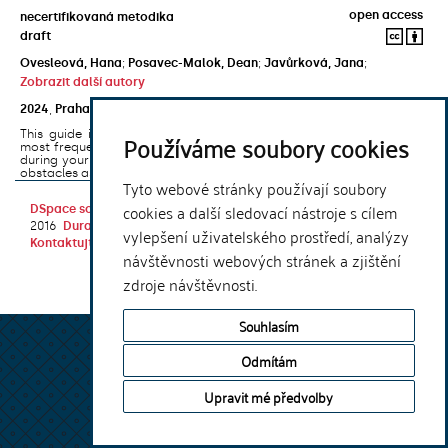
open access
necertifikovaná metodika
draft
Ovesleová, Hana
;
Posavec-Malok, Dean
;
Javůrková, Jana
;
Zobrazit další autory
2024
,
Praha
,
Univerzita Karlova, Nakladatelství Karolinum
This guide introduces the e-learning support tools that are used
Používáme soubory cookies
most frequently at Charles University and that you may encounter
during your studies. It will also help you to avoid the most common
obstacles associated ...
Tyto webové stránky používají soubory
cookies a další sledovací nástroje s cílem
DSpace software
copyright © 2002-
Theme by
2016
DuraSpace
vylepšení uživatelského prostředí, analýzy
Kontaktujte nás
|
Vyjádření názoru
návštěvnosti webových stránek a zjištění
zdroje návštěvnosti.
Souhlasím
Odmítám
Upravit mé předvolby