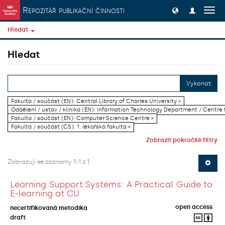
Přeskočit na obsah
Repozitář publikační činnosti
Přep
navig
Hledat
Hledat
Vykonat
Fakulta / součást (EN): Central Library of Charles University ×
Oddělení / ústav / klinika (EN): Information Technology Department / Centre
Fakulta / součást (EN): Computer Science Centre ×
Fakulta / součást (CS): 1. lékařská fakulta ×
Zobrazit pokročilé filtry
Zobrazují se záznamy 1-1 z 1
Learning Support Systems: A Practical Guide to
E-learning at CU
open access
necertifikovaná metodika
draft