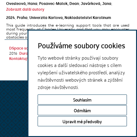
Ovesleová, Hana
;
Posavec-Malok, Dean
;
Javůrková, Jana
;
Zobrazit další autory
2024
,
Praha
,
Univerzita Karlova, Nakladatelství Karolinum
This guide introduces the e-learning support tools that are used
most frequently at Charles University and that you may encounter
during your studies. It will also help you to avoid the most common
obstacles associated ...
Používáme soubory cookies
DSpace software
copyright © 2002-
Theme by
2016
DuraSpace
Tyto webové stránky používají soubory
Kontaktujte nás
|
Vyjádření názoru
cookies a další sledovací nástroje s cílem
vylepšení uživatelského prostředí, analýzy
návštěvnosti webových stránek a zjištění
zdroje návštěvnosti.
Souhlasím
Odmítám
Upravit mé předvolby