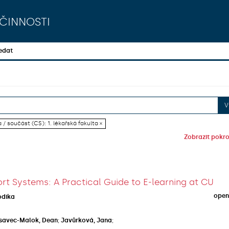
činnosti
edat
V
 / součást (CS): 1. lékařská fakulta ×
Zobrazit pokroč
rt Systems: A Practical Guide to E-learning at CU
open
odika
savec-Malok, Dean
;
Javůrková, Jana
;