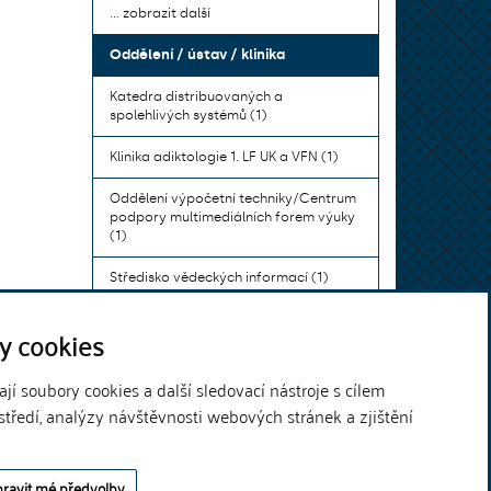
... zobrazit další
Oddělení / ústav / klinika
Katedra distribuovaných a
spolehlivých systémů (1)
Klinika adiktologie 1. LF UK a VFN (1)
Oddělení výpočetní techniky/Centrum
podpory multimediálních forem výuky
(1)
Středisko vědeckých informací (1)
Ústav bohemistiky pro cizince a
y cookies
komunikace neslyšících (1)
... zobrazit další
í soubory cookies a další sledovací nástroje s cílem
středí, analýzy návštěvnosti webových stránek a zjištění
Theme by
ravit mé předvolby