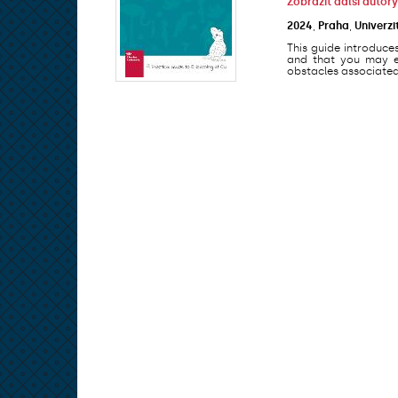
Zobrazit další autory
2024
,
Praha
,
Univerzi
This guide introduce
and that you may en
obstacles associated 