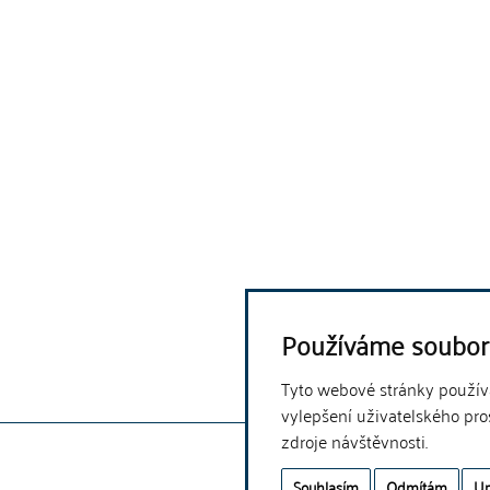
Používáme soubor
Tyto webové stránky používaj
vylepšení uživatelského pro
zdroje návštěvnosti.
Souhlasím
Odmítám
Up