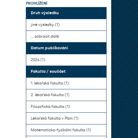
PROHLÍŽENÍ
Druh výsledku
jiné výsledky (1)
... zobrazit další
Datum publikování
2024 (1)
Fakulta / součást
1. lékařská fakulta (1)
2. lékařská fakulta (1)
Filozofická fakulta (1)
Lékařská fakulta v Plzni (1)
Matematicko-fyzikální fakulta (1)