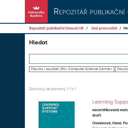
Přeskočit na obsah
Repozitář publikační 
Repozitář publikační činnosti UK
Jiná pracoviště
Hl
Hledat
Fakulta / součást (EN): Computer Science Centre ×
Fakulta
Zobrazují se záznamy 1-1 z 1
Learning Suppo
necertifikovaná met
draft
Ovesleová, Hana
;
Po