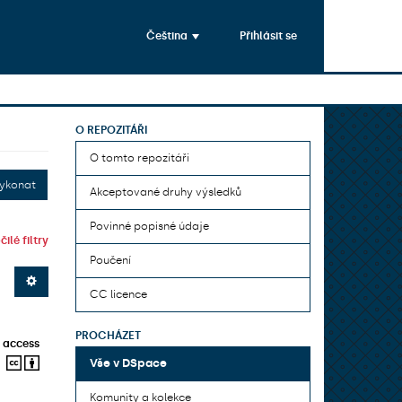
Čeština
Přihlásit se
O REPOZITÁŘI
O tomto repozitáři
ykonat
Akceptované druhy výsledků
Povinné popisné údaje
ilé filtry
Poučení
CC licence
PROCHÁZET
 access
Vše v DSpace
Komunity a kolekce