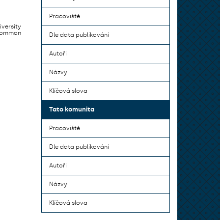
Pracoviště
iversity
 common
Dle data publikování
Autoři
Názvy
Klíčová slova
Tato komunita
Pracoviště
Dle data publikování
Autoři
Názvy
Klíčová slova