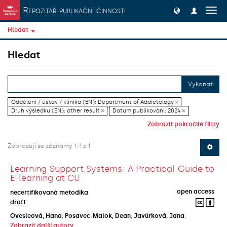
Přeskočit na obsah
Repozitář publikační činnosti
Přep
navig
Hledat
Hledat
Vykonat
Oddělení / ústav / klinika (EN): Department of Addictology ×
Druh výsledku (EN): other result ×
Datum publikování: 2024 ×
Zobrazit pokročilé filtry
Zobrazují se záznamy 1-1 z 1
Learning Support Systems: A Practical Guide to
E-learning at CU
open access
necertifikovaná metodika
draft
Ovesleová, Hana
;
Posavec-Malok, Dean
;
Javůrková, Jana
;
Zobrazit další autory