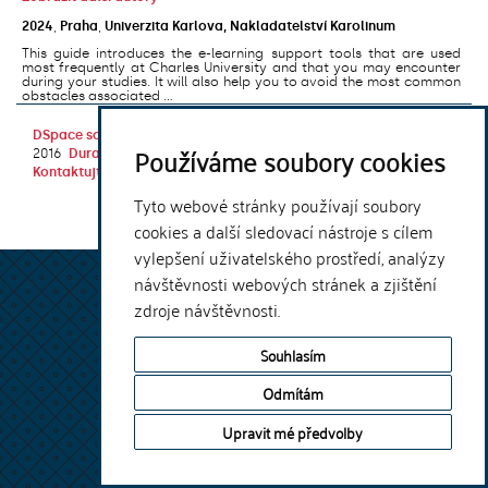
2024
,
Praha
,
Univerzita Karlova, Nakladatelství Karolinum
This guide introduces the e-learning support tools that are used
most frequently at Charles University and that you may encounter
during your studies. It will also help you to avoid the most common
obstacles associated ...
DSpace software
copyright © 2002-
Theme by
Používáme soubory cookies
2016
DuraSpace
Kontaktujte nás
|
Vyjádření názoru
Tyto webové stránky používají soubory
cookies a další sledovací nástroje s cílem
vylepšení uživatelského prostředí, analýzy
návštěvnosti webových stránek a zjištění
zdroje návštěvnosti.
Souhlasím
Odmítám
Upravit mé předvolby