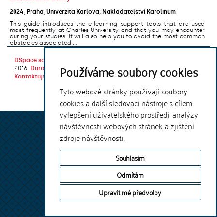
2024
,
Praha
,
Univerzita Karlova, Nakladatelství Karolinum
This guide introduces the e-learning support tools that are used
most frequently at Charles University and that you may encounter
during your studies. It will also help you to avoid the most common
obstacles associated ...
DSpace software
copyright © 2002-
Theme by
Používáme soubory cookies
2016
DuraSpace
Kontaktujte nás
|
Vyjádření názoru
Tyto webové stránky používají soubory
cookies a další sledovací nástroje s cílem
vylepšení uživatelského prostředí, analýzy
návštěvnosti webových stránek a zjištění
zdroje návštěvnosti.
Souhlasím
Odmítám
Upravit mé předvolby