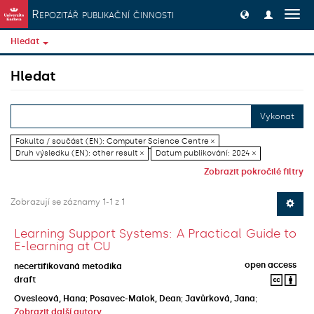
Přeskočit na obsah
Repozitář publikační činnosti
Přep
navig
Hledat
Hledat
Vykonat
Fakulta / součást (EN): Computer Science Centre ×
Druh výsledku (EN): other result ×
Datum publikování: 2024 ×
Zobrazit pokročilé filtry
Zobrazují se záznamy 1-1 z 1
Learning Support Systems: A Practical Guide to
E-learning at CU
open access
necertifikovaná metodika
draft
Ovesleová, Hana
;
Posavec-Malok, Dean
;
Javůrková, Jana
;
Zobrazit další autory