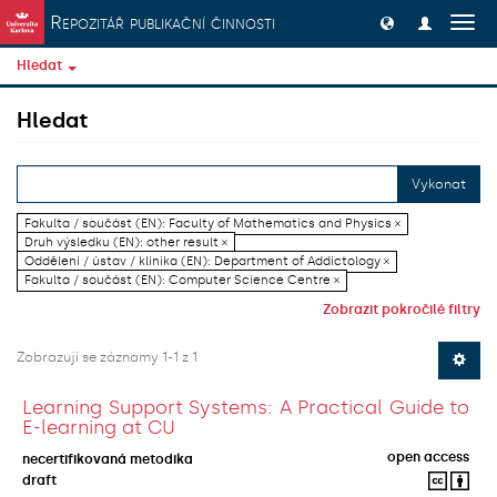
Přeskočit na obsah
Repozitář publikační činnosti
Přep
navig
Hledat
Hledat
Vykonat
Fakulta / součást (EN): Faculty of Mathematics and Physics ×
Druh výsledku (EN): other result ×
Oddělení / ústav / klinika (EN): Department of Addictology ×
Fakulta / součást (EN): Computer Science Centre ×
Zobrazit pokročilé filtry
Zobrazují se záznamy 1-1 z 1
Learning Support Systems: A Practical Guide to
E-learning at CU
open access
necertifikovaná metodika
draft