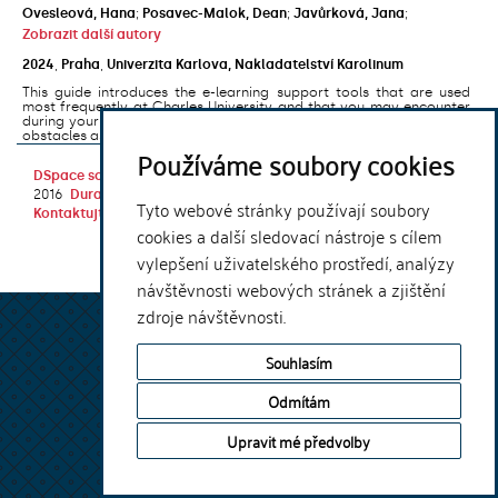
Ovesleová, Hana
;
Posavec-Malok, Dean
;
Javůrková, Jana
;
Zobrazit další autory
2024
,
Praha
,
Univerzita Karlova, Nakladatelství Karolinum
This guide introduces the e-learning support tools that are used
most frequently at Charles University and that you may encounter
during your studies. It will also help you to avoid the most common
obstacles associated ...
Používáme soubory cookies
DSpace software
copyright © 2002-
Theme by
2016
DuraSpace
Tyto webové stránky používají soubory
Kontaktujte nás
|
Vyjádření názoru
cookies a další sledovací nástroje s cílem
vylepšení uživatelského prostředí, analýzy
návštěvnosti webových stránek a zjištění
zdroje návštěvnosti.
Souhlasím
Odmítám
Upravit mé předvolby