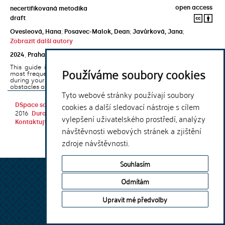
open access
necertifikovaná metodika
draft
Ovesleová, Hana
;
Posavec-Malok, Dean
;
Javůrková, Jana
;
Zobrazit další autory
2024
,
Praha
,
Univerzita Karlova, Nakladatelství Karolinum
This guide introduces the e-learning support tools that are used
Používáme soubory cookies
most frequently at Charles University and that you may encounter
during your studies. It will also help you to avoid the most common
obstacles associated ...
Tyto webové stránky používají soubory
cookies a další sledovací nástroje s cílem
DSpace software
copyright © 2002-
Theme by
2016
DuraSpace
vylepšení uživatelského prostředí, analýzy
Kontaktujte nás
|
Vyjádření názoru
návštěvnosti webových stránek a zjištění
zdroje návštěvnosti.
Souhlasím
Odmítám
Upravit mé předvolby