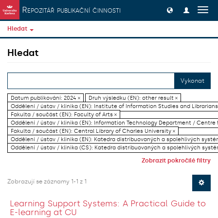
Přeskočit na obsah
Repozitář publikační činnosti
Přep
navig
Hledat
Hledat
Vykonat
Datum publikování: 2024 ×
Druh výsledku (EN): other result ×
Oddělení / ústav / klinika (EN): Institute of Information Studies and Librarians
Fakulta / součást (EN): Faculty of Arts ×
Oddělení / ústav / klinika (EN): Information Technology Department / Centre
Fakulta / součást (EN): Central Library of Charles University ×
Oddělení / ústav / klinika (EN): Katedra distribuovaných a spolehlivých systé
Oddělení / ústav / klinika (CS): Katedra distribuovaných a spolehlivých systé
Zobrazit pokročilé filtry
Zobrazují se záznamy 1-1 z 1
Learning Support Systems: A Practical Guide to
E-learning at CU