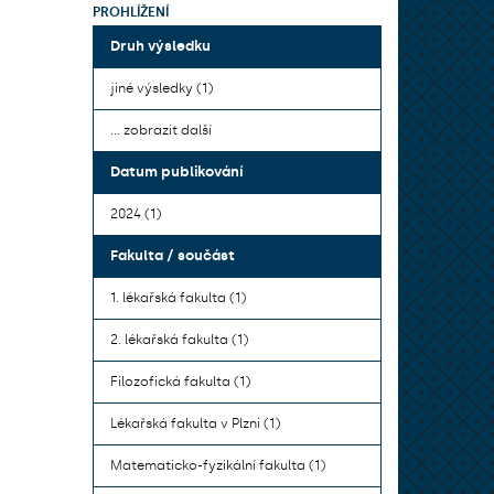
PROHLÍŽENÍ
Druh výsledku
jiné výsledky (1)
... zobrazit další
Datum publikování
2024 (1)
Fakulta / součást
1. lékařská fakulta (1)
2. lékařská fakulta (1)
Filozofická fakulta (1)
Lékařská fakulta v Plzni (1)
Matematicko-fyzikální fakulta (1)