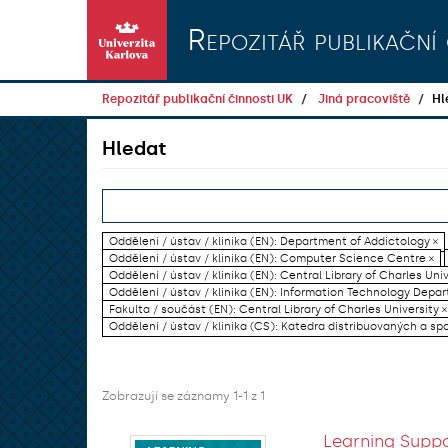
Přeskočit na obsah
Repozitář publikační 
Repozitář publikační činnosti UK
Jiná pracoviště
Hl
Hledat
Oddělení / ústav / klinika (EN): Department of Addictology ×
Oddělení / ústav / klinika (EN): Computer Science Centre ×
Oddělení / ústav / klinika (EN): Central Library of Charles Univ
Oddělení / ústav / klinika (EN): Information Technology Dep
Fakulta / součást (EN): Central Library of Charles University ×
Oddělení / ústav / klinika (CS): Katedra distribuovaných a sp
Zobrazují se záznamy 1-1 z 1
Learning Suppo