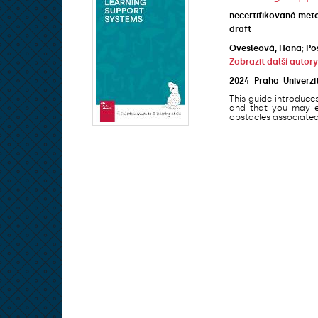
necertifikovaná met
draft
Ovesleová, Hana
;
Po
Zobrazit další autory
2024
,
Praha
,
Univerzi
This guide introduce
and that you may en
obstacles associated 