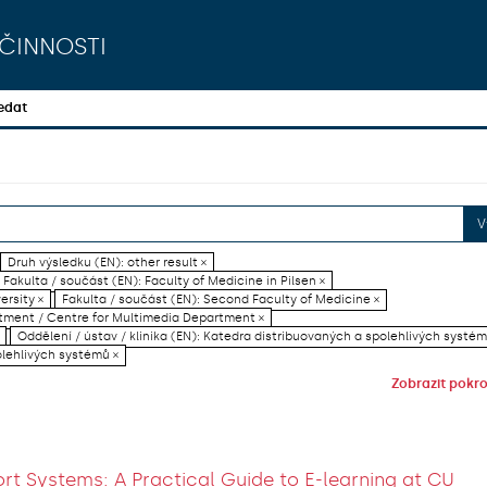
činnosti
edat
V
Druh výsledku (EN): other result ×
Fakulta / součást (EN): Faculty of Medicine in Pilsen ×
ersity ×
Fakulta / součást (EN): Second Faculty of Medicine ×
artment / Centre for Multimedia Department ×
Oddělení / ústav / klinika (EN): Katedra distribuovaných a spolehlivých systém
olehlivých systémů ×
Zobrazit pokroč
rt Systems: A Practical Guide to E-learning at CU