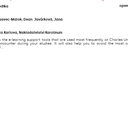
open
odika
savec-Malok, Dean
;
Javůrková, Jana
;
ta Karlova, Nakladatelství Karolinum
s the e-learning support tools that are used most frequently at Charles Un
counter during your studies. It will also help you to avoid the most
...