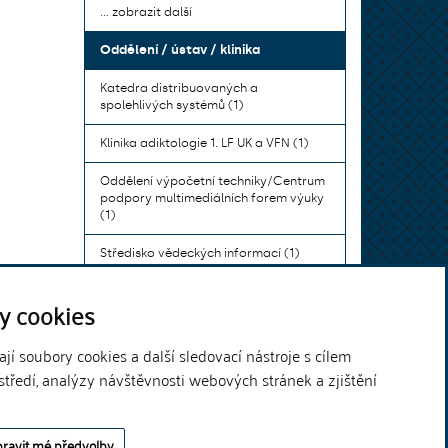
... zobrazit další
Oddělení / ústav / klinika
Katedra distribuovaných a
spolehlivých systémů (1)
Klinika adiktologie 1. LF UK a VFN (1)
Oddělení výpočetní techniky/Centrum
podpory multimediálních forem výuky
(1)
Středisko vědeckých informací (1)
Ústav bohemistiky pro cizince a
y cookies
komunikace neslyšících (1)
... zobrazit další
í soubory cookies a další sledovací nástroje s cílem
středí, analýzy návštěvnosti webových stránek a zjištění
Theme by
ravit mé předvolby