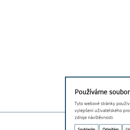
Používáme soubor
Tyto webové stránky používaj
vylepšení uživatelského pro
zdroje návštěvnosti.
Souhlasím
Odmítám
Up