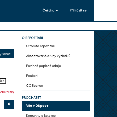
Čeština
Přihlásit se
O REPOZITÁŘI
O tomto repozitáři
ykonat
Akceptované druhy výsledků
Povinné popisné údaje
Poučení
ů ×
CC licence
ilé filtry
PROCHÁZET
Vše v DSpace
Komunity a kolekce