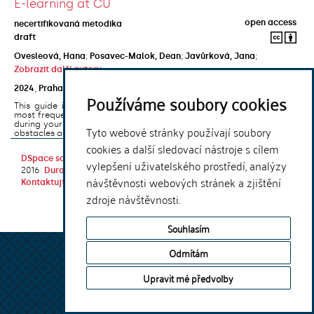
E-learning at CU
open access
necertifikovaná metodika
draft
Ovesleová, Hana
;
Posavec-Malok, Dean
;
Javůrková, Jana
;
Zobrazit další autory
2024
,
Praha
,
Univerzita Karlova, Nakladatelství Karolinum
Používáme soubory cookies
This guide introduces the e-learning support tools that are used
most frequently at Charles University and that you may encounter
during your studies. It will also help you to avoid the most common
Tyto webové stránky používají soubory
obstacles associated ...
cookies a další sledovací nástroje s cílem
DSpace software
copyright © 2002-
Theme by
vylepšení uživatelského prostředí, analýzy
2016
DuraSpace
návštěvnosti webových stránek a zjištění
Kontaktujte nás
|
Vyjádření názoru
zdroje návštěvnosti.
Souhlasím
Odmítám
Upravit mé předvolby