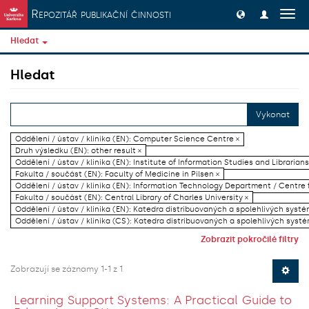
Přeskočit na obsah
Repozitář publikační činnosti
Přep
navig
Hledat
Hledat
Vykonat
Oddělení / ústav / klinika (EN): Computer Science Centre ×
Druh výsledku (EN): other result ×
Oddělení / ústav / klinika (EN): Institute of Information Studies and Librarians
Fakulta / součást (EN): Faculty of Medicine in Pilsen ×
Oddělení / ústav / klinika (EN): Information Technology Department / Centre
Fakulta / součást (EN): Central Library of Charles University ×
Oddělení / ústav / klinika (EN): Katedra distribuovaných a spolehlivých systé
Oddělení / ústav / klinika (CS): Katedra distribuovaných a spolehlivých systé
Zobrazit pokročilé filtry
Zobrazují se záznamy 1-1 z 1
Learning Support Systems: A Practical Guide to