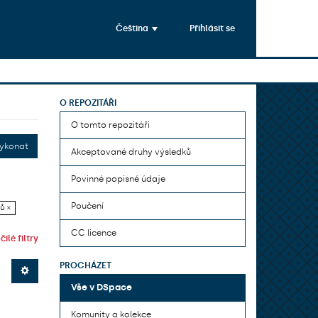
Čeština
Přihlásit se
O REPOZITÁŘI
O tomto repozitáři
ykonat
Akceptované druhy výsledků
Povinné popisné údaje
Poučení
ů ×
CC licence
ilé filtry
PROCHÁZET
Vše v DSpace
Komunity a kolekce