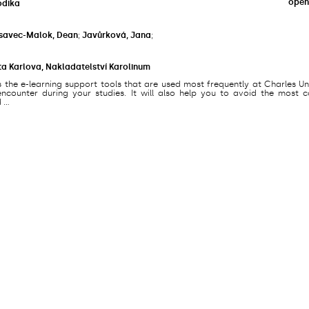
open
odika
savec-Malok, Dean
;
Javůrková, Jana
;
ta Karlova, Nakladatelství Karolinum
s the e-learning support tools that are used most frequently at Charles Un
counter during your studies. It will also help you to avoid the most
...