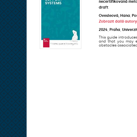
necertifikovaná met
draft
Ovesleová, Hana
;
Po
Zobrazit další autory
2024
,
Praha
,
Univerzi
This guide introduce
and that you may en
obstacles associated 