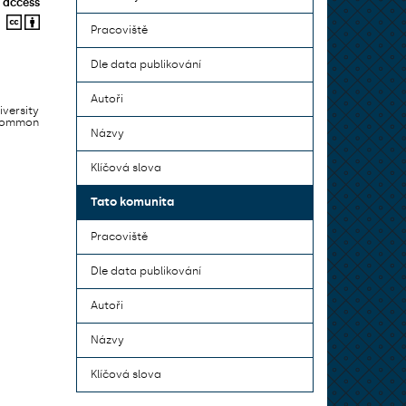
 access
Pracoviště
Dle data publikování
Autoři
iversity
 common
Názvy
Klíčová slova
Tato komunita
Pracoviště
Dle data publikování
Autoři
Názvy
Klíčová slova