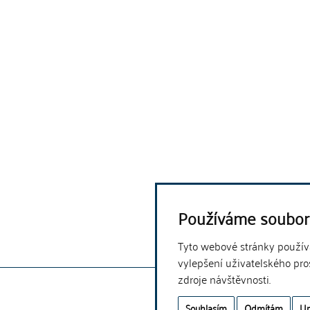
Používáme soubor
Tyto webové stránky používaj
vylepšení uživatelského pro
zdroje návštěvnosti.
Souhlasím
Odmítám
Up