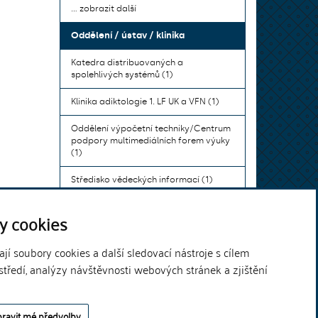
... zobrazit další
Oddělení / ústav / klinika
Katedra distribuovaných a
spolehlivých systémů (1)
Klinika adiktologie 1. LF UK a VFN (1)
Oddělení výpočetní techniky/Centrum
podpory multimediálních forem výuky
(1)
Středisko vědeckých informací (1)
Ústav bohemistiky pro cizince a
y cookies
komunikace neslyšících (1)
... zobrazit další
í soubory cookies a další sledovací nástroje s cílem
středí, analýzy návštěvnosti webových stránek a zjištění
Theme by
ravit mé předvolby