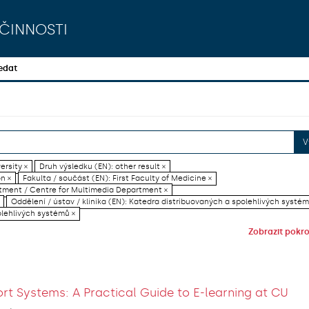
činnosti
edat
V
ersity ×
Druh výsledku (EN): other result ×
on ×
Fakulta / součást (EN): First Faculty of Medicine ×
artment / Centre for Multimedia Department ×
Oddělení / ústav / klinika (EN): Katedra distribuovaných a spolehlivých systém
olehlivých systémů ×
Zobrazit pokroč
rt Systems: A Practical Guide to E-learning at CU