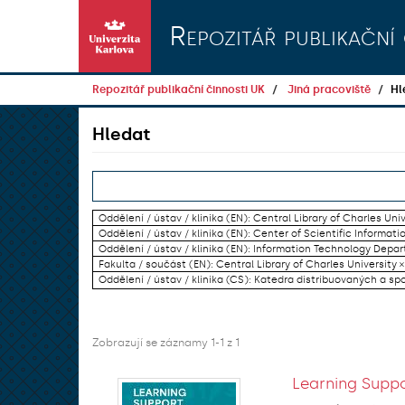
Přeskočit na obsah
Repozitář publikační 
Repozitář publikační činnosti UK
Jiná pracoviště
Hl
Hledat
Oddělení / ústav / klinika (EN): Central Library of Charles Univ
Oddělení / ústav / klinika (EN): Center of Scientific Informati
Oddělení / ústav / klinika (EN): Information Technology Dep
Fakulta / součást (EN): Central Library of Charles University ×
Oddělení / ústav / klinika (CS): Katedra distribuovaných a sp
Zobrazují se záznamy 1-1 z 1
Learning Suppo